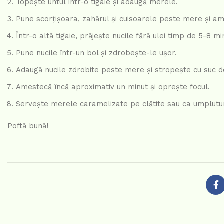
Topește untul într-o tigaie și adaugă merele.
Pune scorțișoara, zahărul și cuisoarele peste mere și a
Într-o altă tigaie, prăjește nucile fără ulei timp de 5-8 mi
Pune nucile într-un bol și zdrobește-le ușor.
Adaugă nucile zdrobite peste mere și stropește cu suc d
Amestecă încă aproximativ un minut și oprește focul.
Servește merele caramelizate pe clătite sau ca umplutură
Poftă bună!