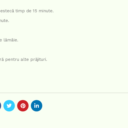
mestecă timp de 15 minute.
nute.
e lămâie.
 pentru alte prăjituri.