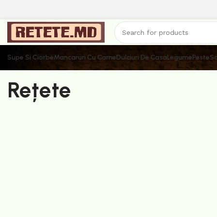
Supe Si Ciorbe
Mancaruri Cu Carne
Dulciuri De Casa
Legume
Peste
Sa
Rețete