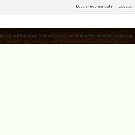
Locuri recomandate
Localuri
late
Aluat
Aperitive Festive
Conserve
Garnituri
Paine
Paste
Pizza
Sosuri