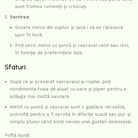
sunt frumos rumeniți și crescuți.
Servirea:
Scoate melcii din cuptor și lasă-i să se răcească
ușor în tavă.
Poți servi melcii cu șuncă și cașcaval calzi sau reci,
în funcție de preferințele tale.
Sfaturi:
După ce ai presărat cascavalul și roșiile, poți
condimenta foaia de aluat cu sare și piper pentru a
adăuga mai multă savoare.
Melcii cu șuncă și cașcaval sunt o gustare versatilă,
potrivită pentru a fi servită în diferite ocazii sau pur și
simplu atunci când simți nevoia unei gustări delicioase.
Poftă bună!