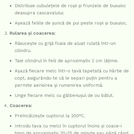
Distribuie cubulețele de roșii și frunzele de busuioc
deasupra cascavalului.
Așează feliile de șuncă de pui peste roșii și busuioc.
Rularea și coacerea:
Răsucește cu grijă foaia de aluat rulată într-un
cilindru.
Taie cilindrul în felii de aproximativ 2 cm lățime.
Așază fiecare melc într-o tavă tapetată cu hârtie de
copt, asigurându-te că le separi puțin pentru a
permite aerisirea și rumenirea uniformă.
Unge fiecare melc cu gălbenușul de ou bătut.
Coacerea:
Preîncălzește cuptorul la 200°C.
Introdu tava cu melci în cuptorul încins și coace-i
timp de aproximativ 20-25 de minute sau până când