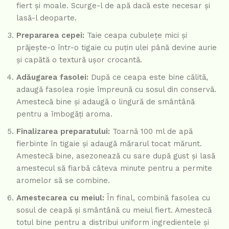
fiert și moale. Scurge-l de apă dacă este necesar și
lasă-l deoparte.
Prepararea cepei:
Taie ceapa cubulețe mici și
prăjește-o într-o tigaie cu puțin ulei până devine aurie
și capătă o textură ușor crocantă.
Adăugarea fasolei:
După ce ceapa este bine călită,
adaugă fasolea roșie împreună cu sosul din conservă.
Amestecă bine și adaugă o lingură de smântână
pentru a îmbogăți aroma.
Finalizarea preparatului:
Toarnă 100 ml de apă
fierbinte în tigaie și adaugă mărarul tocat mărunt.
Amestecă bine, asezonează cu sare după gust și lasă
amestecul să fiarbă câteva minute pentru a permite
aromelor să se combine.
Amestecarea cu meiul:
În final, combină fasolea cu
sosul de ceapă și smântână cu meiul fiert. Amestecă
totul bine pentru a distribui uniform ingredientele și