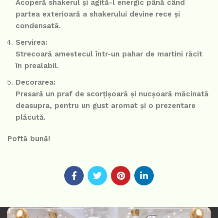
Acoperă shakerul și agită-l energic până când
partea exterioară a shakerului devine rece și
condensată.
Servirea:
Strecoară amestecul într-un pahar de martini răcit
în prealabil.
Decorarea:
Presară un praf de scorțișoară și nucșoară măcinată
deasupra, pentru un gust aromat și o prezentare
plăcută.
Poftă bună!