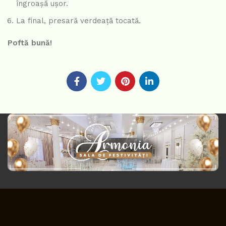
îngroașă ușor.
La final, presară verdeață tocată.
Poftă bună!