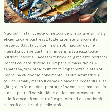
Macroul în staniol este o metodă de preparare simplă și
eficientă care păstrează toate aromele și suculența
peștelui. Gătit la cuptor, în staniol, macroul devine
fraged și plin de gust, în timp ce își păstrează toate
nutrienții esențiali. Această tehnică de gătit este perfectă
pentru cei care doresc să prepare o masă rapidă și
sănătoasă, fără prea mult efort. Împachetat în staniol
împreună cu diverse condimente, ierburi aromatice și
felii de lămâie, macroul capătă o savoare deosebită și se
gătește uniform. Ideal pentru prânz sau cină, macroul în
staniol poate fi servit alături de legume proaspete, o
salată crocantă sau cartofi copți, oferind o experiență
culinară echilibrată și delicioasă