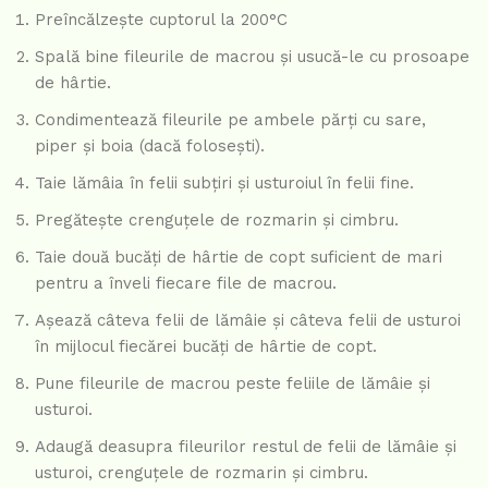
Preîncălzește cuptorul la 200°C
Spală bine fileurile de macrou și usucă-le cu prosoape
de hârtie.
Condimentează fileurile pe ambele părți cu sare,
piper și boia (dacă folosești).
Taie lămâia în felii subțiri și usturoiul în felii fine.
Pregătește crenguțele de rozmarin și cimbru.
Taie două bucăți de hârtie de copt suficient de mari
pentru a înveli fiecare file de macrou.
Așează câteva felii de lămâie și câteva felii de usturoi
în mijlocul fiecărei bucăți de hârtie de copt.
Pune fileurile de macrou peste feliile de lămâie și
usturoi.
Adaugă deasupra fileurilor restul de felii de lămâie și
usturoi, crenguțele de rozmarin și cimbru.