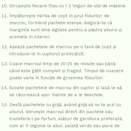
Stropește fiecare fileu cu 1-2 linguri de ulei de măsline.
Împăturește hârtia de copt în jurul fileurilor de
macrou, formând pachete etanșe. Asigură-te că
marginile sunt bine sigilate pentru a păstra aburul și
aromele în interior.
Așează pachetele de macrou pe o tavă de copt și
introduce-le în cuptorul preîncălzit.
Coace macroul timp de 20-25 de minute sau până
când este gătit complet și fraged. Timpul de coacere
poate varia în funcție de grosimea fileurilor.
Scoate pachetele de macrou din cuptor și lasă-le să
se răcorească ușor înainte de a le deschide.
Desfă pachetele cu grijă, având grijă să nu te arzi cu
aburul. Servește macroul direct din pachete sau
transferă-l pe farfurii, alături de garnitura preferată,
cum ar fi legume la abur, salată verde sau piure de