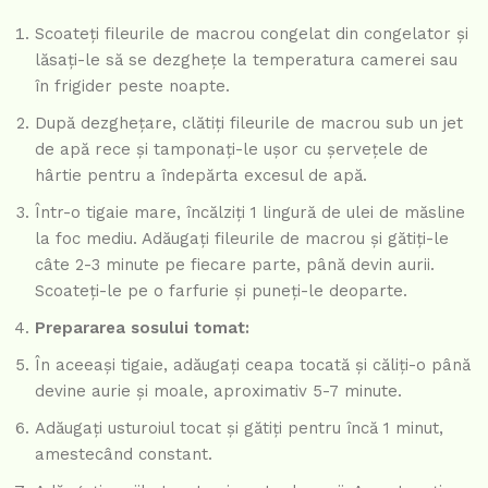
Scoateți fileurile de macrou congelat din congelator și
lăsați-le să se dezghețe la temperatura camerei sau
în frigider peste noapte.
După dezghețare, clătiți fileurile de macrou sub un jet
de apă rece și tamponați-le ușor cu șervețele de
hârtie pentru a îndepărta excesul de apă.
Într-o tigaie mare, încălziți 1 lingură de ulei de măsline
la foc mediu. Adăugați fileurile de macrou și gătiți-le
câte 2-3 minute pe fiecare parte, până devin aurii.
Scoateți-le pe o farfurie și puneți-le deoparte.
Prepararea sosului tomat:
În aceeași tigaie, adăugați ceapa tocată și căliți-o până
devine aurie și moale, aproximativ 5-7 minute.
Adăugați usturoiul tocat și gătiți pentru încă 1 minut,
amestecând constant.