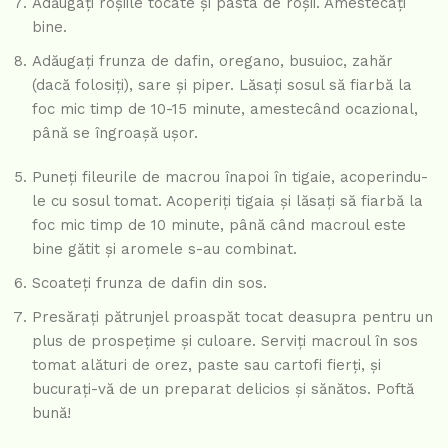
Adăugați roșiile tocate și pasta de roșii. Amestecați
bine.
Adăugați frunza de dafin, oregano, busuioc, zahăr
(dacă folosiți), sare și piper. Lăsați sosul să fiarbă la
foc mic timp de 10-15 minute, amestecând ocazional,
până se îngroașă ușor.
Puneți fileurile de macrou înapoi în tigaie, acoperindu-
le cu sosul tomat. Acoperiți tigaia și lăsați să fiarbă la
foc mic timp de 10 minute, până când macroul este
bine gătit și aromele s-au combinat.
Scoateți frunza de dafin din sos.
Presărați pătrunjel proaspăt tocat deasupra pentru un
plus de prospețime și culoare. Serviți macroul în sos
tomat alături de orez, paste sau cartofi fierți, și
bucurați-vă de un preparat delicios și sănătos. Poftă
bună!