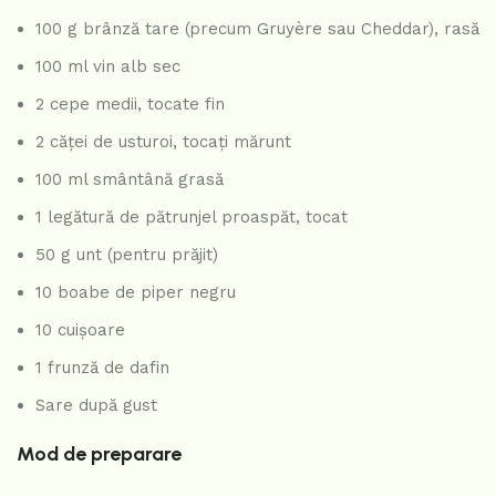
100 g brânză tare (precum Gruyère sau Cheddar), rasă
100 ml vin alb sec
2 cepe medii, tocate fin
2 căței de usturoi, tocați mărunt
100 ml smântână grasă
1 legătură de pătrunjel proaspăt, tocat
50 g unt (pentru prăjit)
10 boabe de piper negru
10 cuișoare
1 frunză de dafin
Sare după gust
Mod de preparare