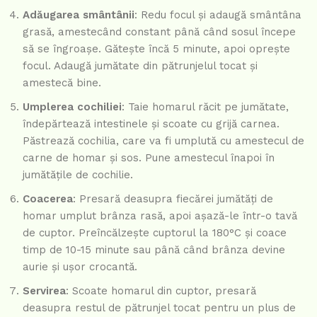
Adăugarea smântânii
: Redu focul și adaugă smântâna
grasă, amestecând constant până când sosul începe
să se îngroașe. Gătește încă 5 minute, apoi oprește
focul. Adaugă jumătate din pătrunjelul tocat și
amestecă bine.
Umplerea cochiliei
: Taie homarul răcit pe jumătate,
îndepărtează intestinele și scoate cu grijă carnea.
Păstrează cochilia, care va fi umplută cu amestecul de
carne de homar și sos. Pune amestecul înapoi în
jumătățile de cochilie.
Coacerea
: Presară deasupra fiecărei jumătăți de
homar umplut brânza rasă, apoi așază-le într-o tavă
de cuptor. Preîncălzește cuptorul la 180°C și coace
timp de 10-15 minute sau până când brânza devine
aurie și ușor crocantă.
Servirea
: Scoate homarul din cuptor, presară
deasupra restul de pătrunjel tocat pentru un plus de