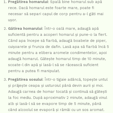
Pregătirea homarului
: Spală bine homarul sub apă
rece. Dacă homarul este foarte mare, poate fi
necesar să separi capul de corp pentru a-l găti mai
ușor.
Gătirea homarului
: Într-o oală mare, adaugă apă
suficientă pentru a acoperi homarul și pune-o la fiert.
Când apa începe să fiarbă, adaugă boabele de piper,
cuișoarele și frunza de dafin. Lasă apa să fiarbă încă 5
minute pentru a elibera aromele condimentelor, apoi
adaugă homarul. Gătește homarul timp de 10 minute,
scoate-l din apă și lasă-l să se răcească suficient
pentru a putea fi manipulat.
Pregătirea sosului
: Într-o tigaie adâncă, topește untul
și prăjește ceapa și usturoiul până devin aurii și moi.
Adaugă carnea de homar tocată și continuă să gătești
la foc mediu. După aproximativ 2 minute, adaugă vinul
alb și lasă-l să se evapore timp de 5 minute, până
când alcoolul se evaporă și rămâi cu un sos aromat.