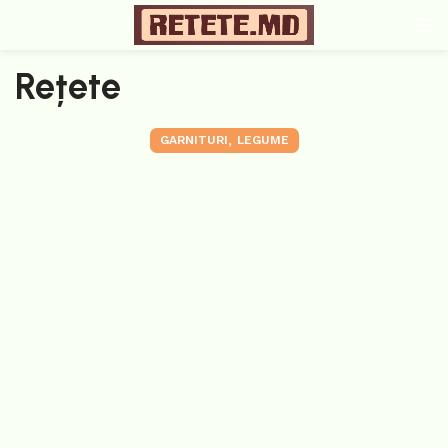
Rețete
,
GARNITURI
LEGUME