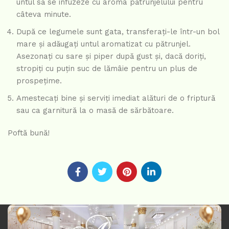
untul să se infuzeze cu aroma pătrunjelului pentru
câteva minute.
După ce legumele sunt gata, transferați-le într-un bol
mare și adăugați untul aromatizat cu pătrunjel.
Asezonați cu sare și piper după gust și, dacă doriți,
stropiți cu puțin suc de lămâie pentru un plus de
prospețime.
Amestecați bine și serviți imediat alături de o friptură
sau ca garnitură la o masă de sărbătoare.
Poftă bună!