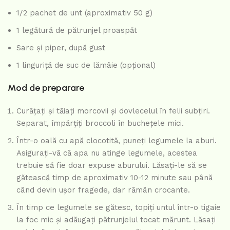
1/2 pachet de unt (aproximativ 50 g)
1 legătură de pătrunjel proaspăt
Sare și piper, după gust
1 linguriță de suc de lămâie (opțional)
Mod de preparare
Curățați și tăiați morcovii și dovlecelul în felii subțiri.
Separat, împărțiți broccoli în buchețele mici.
Într-o oală cu apă clocotită, puneți legumele la aburi.
Asigurați-vă că apa nu atinge legumele, acestea
trebuie să fie doar expuse aburului. Lăsați-le să se
gătească timp de aproximativ 10-12 minute sau până
când devin ușor fragede, dar rămân crocante.
În timp ce legumele se gătesc, topiți untul într-o tigaie
la foc mic și adăugați pătrunjelul tocat mărunt. Lăsați