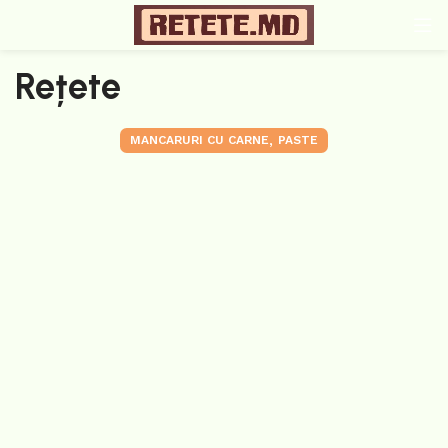
Rețete
,
MANCARURI CU CARNE
PASTE