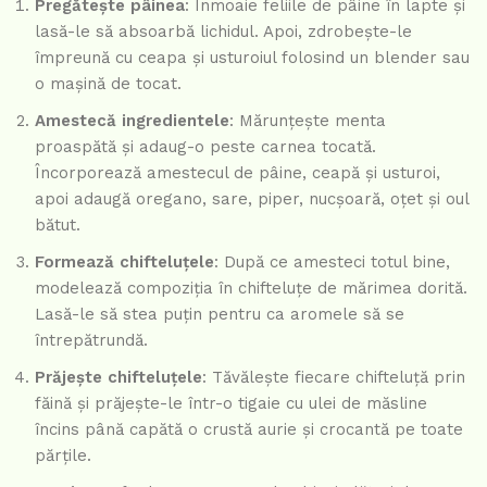
Pregătește pâinea
: Înmoaie feliile de pâine în lapte și
lasă-le să absoarbă lichidul. Apoi, zdrobește-le
împreună cu ceapa și usturoiul folosind un blender sau
o mașină de tocat.
Amestecă ingredientele
: Mărunțește menta
proaspătă și adaug-o peste carnea tocată.
Încorporează amestecul de pâine, ceapă și usturoi,
apoi adaugă oregano, sare, piper, nucșoară, oțet și oul
bătut.
Formează chifteluțele
: După ce amesteci totul bine,
modelează compoziția în chifteluțe de mărimea dorită.
Lasă-le să stea puțin pentru ca aromele să se
întrepătrundă.
Prăjește chifteluțele
: Tăvălește fiecare chifteluță prin
făină și prăjește-le într-o tigaie cu ulei de măsline
încins până capătă o crustă aurie și crocantă pe toate
părțile.