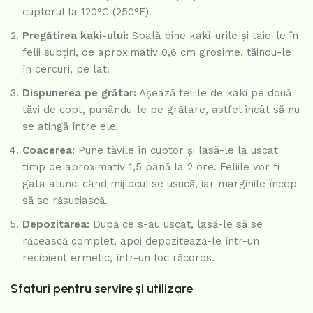
cuptorul la 120°C (250°F).
Pregătirea kaki-ului:
Spală bine kaki-urile și taie-le în
felii subțiri, de aproximativ 0,6 cm grosime, tăindu-le
în cercuri, pe lat.
Dispunerea pe grătar:
Așează feliile de kaki pe două
tăvi de copt, punându-le pe grătare, astfel încât să nu
se atingă între ele.
Coacerea:
Pune tăvile în cuptor și lasă-le la uscat
timp de aproximativ 1,5 până la 2 ore. Feliile vor fi
gata atunci când mijlocul se usucă, iar marginile încep
să se răsuciască.
Depozitarea:
După ce s-au uscat, lasă-le să se
răcească complet, apoi depozitează-le într-un
recipient ermetic, într-un loc răcoros.
Sfaturi pentru servire și utilizare