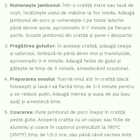
Rumenește jambonul:
Într-o cratiță mare sau tavă de
copt, încălzește uleiul de măsline la foc mediu. Adaugă
jambonul de porc și rumenește-l pe toate laturile
până devine aurie, aproximativ 5-7 minute pe fiecare
parte. Scoate jambonul din cratiță și pune-l deoparte.
Pregătirea gutuilor:
În aceeași cratiță, adaugă ceapa
și usturoiul. Sotează-le până devin moi și translucide,
aproximativ 3-4 minute. Adaugă feliile de gutui și
gătește-le timp de 5 minute, amestecând ocazional.
Prepararea sosului:
Toarnă vinul alb în cratiță (dacă
folosești) și lasă-l să fiarbă timp de 2-3 minute pentru
a se reduce puțin. Adaugă mierea și supa de pui (sau
apă) și amestecă bine.
Coacerea:
Pune jambonul de porc înapoi în cratiță
peste gutui. Acoperă cratița cu un capac sau folie de
aluminiu și coace în cuptorul preîncălzit la 180°C
(350°F) timp de 1,5-2 ore, sau până când carnea este