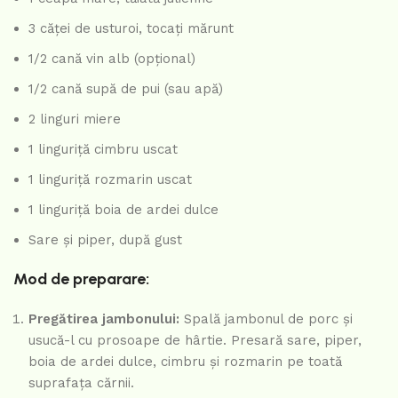
3 căței de usturoi, tocați mărunt
1/2 cană vin alb (opțional)
1/2 cană supă de pui (sau apă)
2 linguri miere
1 linguriță cimbru uscat
1 linguriță rozmarin uscat
1 linguriță boia de ardei dulce
Sare și piper, după gust
Mod de preparare:
Pregătirea jambonului:
Spală jambonul de porc și
usucă-l cu prosoape de hârtie. Presară sare, piper,
boia de ardei dulce, cimbru și rozmarin pe toată
suprafața cărnii.