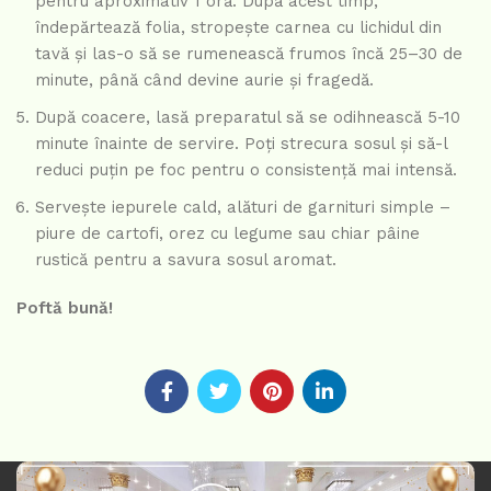
pentru aproximativ 1 oră. După acest timp,
îndepărtează folia, stropește carnea cu lichidul din
tavă și las-o să se rumenească frumos încă 25–30 de
minute, până când devine aurie și fragedă.
După coacere, lasă preparatul să se odihnească 5-10
minute înainte de servire. Poți strecura sosul și să-l
reduci puțin pe foc pentru o consistență mai intensă.
Servește iepurele cald, alături de garnituri simple –
piure de cartofi, orez cu legume sau chiar pâine
rustică pentru a savura sosul aromat.
Poftă bună!