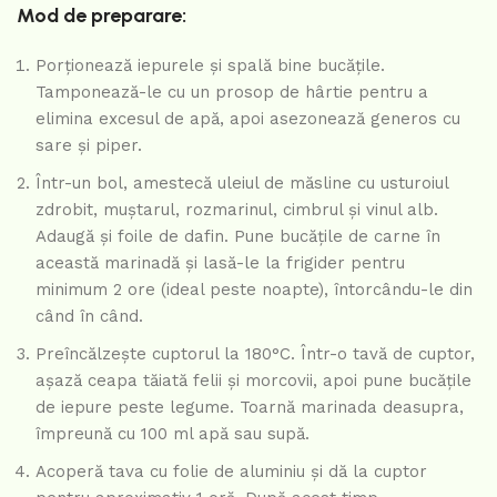
Mod de preparare:
Porționează iepurele și spală bine bucățile.
Tamponează-le cu un prosop de hârtie pentru a
elimina excesul de apă, apoi asezonează generos cu
sare și piper.
Într-un bol, amestecă uleiul de măsline cu usturoiul
zdrobit, muștarul, rozmarinul, cimbrul și vinul alb.
Adaugă și foile de dafin. Pune bucățile de carne în
această marinadă și lasă-le la frigider pentru
minimum 2 ore (ideal peste noapte), întorcându-le din
când în când.
Preîncălzește cuptorul la 180°C. Într-o tavă de cuptor,
așază ceapa tăiată felii și morcovii, apoi pune bucățile
de iepure peste legume. Toarnă marinada deasupra,
împreună cu 100 ml apă sau supă.
Acoperă tava cu folie de aluminiu și dă la cuptor