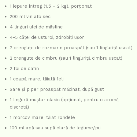
1 iepure întreg (1,5 – 2 kg), porționat
200 ml vin alb sec
4 linguri ulei de măsline
4-5 căței de usturoi, zdrobiți ușor
2 crenguțe de rozmarin proaspăt (sau 1 linguriță uscat)
2 crenguțe de cimbru (sau 1 linguriță cimbru uscat)
2 foi de dafin
1 ceapă mare, tăiată felii
Sare și piper proaspăt măcinat, după gust
1 lingură muștar clasic (opțional, pentru o aromă
discretă)
1 morcov mare, tăiat rondele
100 ml apă sau supă clară de legume/pui