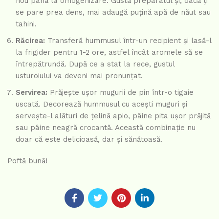
nou până la omogenizare. Gustă preparatul și, dacă ți
se pare prea dens, mai adaugă puțină apă de năut sau
tahini.
Răcirea:
Transferă hummusul într-un recipient și lasă-l
la frigider pentru 1-2 ore, astfel încât aromele să se
întrepătrundă. După ce a stat la rece, gustul
usturoiului va deveni mai pronunțat.
Servirea:
Prăjește ușor mugurii de pin într-o tigaie
uscată. Decorează hummusul cu acești muguri și
servește-l alături de țelină apio, pâine pita ușor prăjită
sau pâine neagră crocantă. Această combinație nu
doar că este delicioasă, dar și sănătoasă.
Poftă bună!