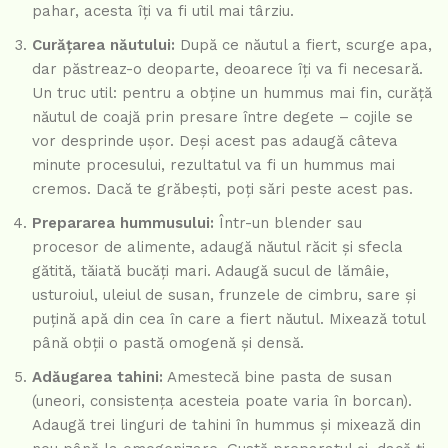
pahar, acesta îți va fi util mai târziu.
Curățarea năutului:
După ce năutul a fiert, scurge apa,
dar păstreaz-o deoparte, deoarece îți va fi necesară.
Un truc util: pentru a obține un hummus mai fin, curăță
năutul de coajă prin presare între degete – cojile se
vor desprinde ușor. Deși acest pas adaugă câteva
minute procesului, rezultatul va fi un hummus mai
cremos. Dacă te grăbești, poți sări peste acest pas.
Prepararea hummusului:
Într-un blender sau
procesor de alimente, adaugă năutul răcit și sfecla
gătită, tăiată bucăți mari. Adaugă sucul de lămâie,
usturoiul, uleiul de susan, frunzele de cimbru, sare și
puțină apă din cea în care a fiert năutul. Mixează totul
până obții o pastă omogenă și densă.
Adăugarea tahini:
Amestecă bine pasta de susan
(uneori, consistența acesteia poate varia în borcan).
Adaugă trei linguri de tahini în hummus și mixează din