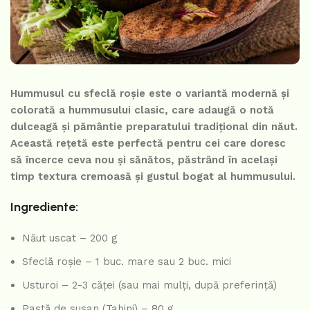
Hummusul cu sfeclă roșie este o variantă modernă și
colorată a hummusului clasic, care adaugă o notă
dulceagă și pământie preparatului tradițional din năut.
Această rețetă este perfectă pentru cei care doresc
să încerce ceva nou și sănătos, păstrând în același
timp textura cremoasă și gustul bogat al hummusului.
Ingrediente:
Năut uscat – 200 g
Sfeclă roșie – 1 buc. mare sau 2 buc. mici
Usturoi – 2-3 căței (sau mai mulți, după preferință)
Pastă de susan (Tahini) – 80 g