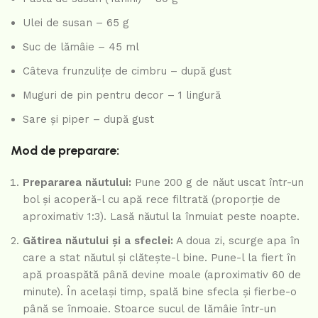
Ulei de susan – 65 g
Suc de lămâie – 45 ml
Câteva frunzulițe de cimbru – după gust
Muguri de pin pentru decor – 1 lingură
Sare și piper – după gust
Mod de preparare:
Prepararea năutului:
Pune 200 g de năut uscat într-un
bol și acoperă-l cu apă rece filtrată (proporție de
aproximativ 1:3). Lasă năutul la înmuiat peste noapte.
Gătirea năutului și a sfeclei:
A doua zi, scurge apa în
care a stat năutul și clătește-l bine. Pune-l la fiert în
apă proaspătă până devine moale (aproximativ 60 de
minute). În același timp, spală bine sfecla și fierbe-o
până se înmoaie. Stoarce sucul de lămâie într-un