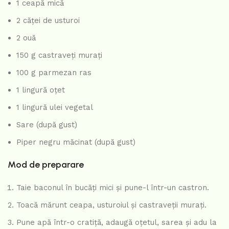
1 ceapă mică
2 căței de usturoi
2 ouă
150 g castraveți murați
100 g parmezan ras
1 lingură oțet
1 lingură ulei vegetal
Sare (după gust)
Piper negru măcinat (după gust)
Mod de preparare
Taie baconul în bucăți mici și pune-l într-un castron.
Toacă mărunt ceapa, usturoiul și castraveții murați.
Pune apă într-o cratiță, adaugă oțetul, sarea și adu la