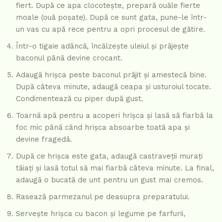
fiert. După ce apa clocotește, prepară ouăle fierte
moale (ouă poșate). După ce sunt gata, pune-le într-
un vas cu apă rece pentru a opri procesul de gătire.
Într-o tigaie adâncă, încălzește uleiul și prăjește
baconul până devine crocant.
Adaugă hrișca peste baconul prăjit și amestecă bine.
După câteva minute, adaugă ceapa și usturoiul tocate.
Condimentează cu piper după gust.
Toarnă apă pentru a acoperi hrișca și lasă să fiarbă la
foc mic până când hrișca absoarbe toată apa și
devine fragedă.
După ce hrișca este gata, adaugă castraveții murați
tăiați și lasă totul să mai fiarbă câteva minute. La final,
adaugă o bucată de unt pentru un gust mai cremos.
Rasează parmezanul pe deasupra preparatului.
Servește hrișca cu bacon și legume pe farfurii,