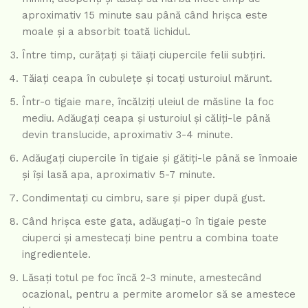
aproximativ 15 minute sau până când hrișca este
moale și a absorbit toată lichidul.
Între timp, curățați și tăiați ciupercile felii subțiri.
Tăiați ceapa în cubulețe și tocați usturoiul mărunt.
Într-o tigaie mare, încălziți uleiul de măsline la foc
mediu. Adăugați ceapa și usturoiul și căliți-le până
devin translucide, aproximativ 3-4 minute.
Adăugați ciupercile în tigaie și gătiți-le până se înmoaie
și își lasă apa, aproximativ 5-7 minute.
Condimentați cu cimbru, sare și piper după gust.
Când hrișca este gata, adăugați-o în tigaie peste
ciuperci și amestecați bine pentru a combina toate
ingredientele.
Lăsați totul pe foc încă 2-3 minute, amestecând
ocazional, pentru a permite aromelor să se amestece