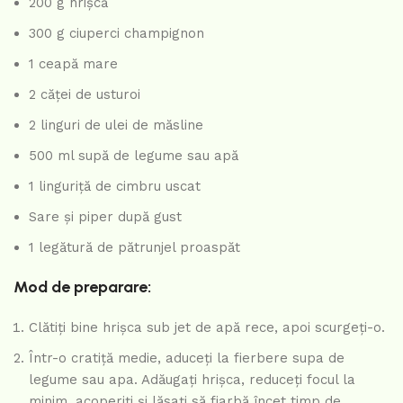
200 g hrișcă
300 g ciuperci champignon
1 ceapă mare
2 căței de usturoi
2 linguri de ulei de măsline
500 ml supă de legume sau apă
1 linguriță de cimbru uscat
Sare și piper după gust
1 legătură de pătrunjel proaspăt
Mod de preparare:
Clătiți bine hrișca sub jet de apă rece, apoi scurgeți-o.
Într-o cratiță medie, aduceți la fierbere supa de
legume sau apa. Adăugați hrișca, reduceți focul la
minim, acoperiți și lăsați să fiarbă încet timp de