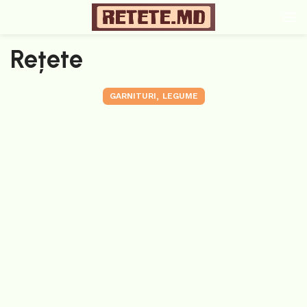
Rețete
,
GARNITURI
LEGUME