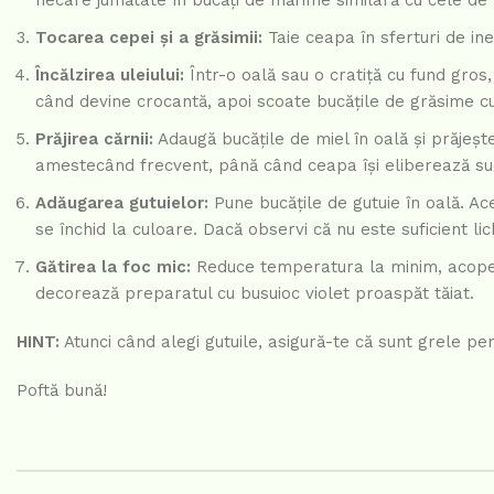
fiecare jumătate în bucăți de mărime similară cu cele de 
Tocarea cepei și a grăsimii:
Taie ceapa în sferturi de ine
Încălzirea uleiului:
Într-o oală sau o cratiță cu fund gros
când devine crocantă, apoi scoate bucățile de grăsime cu
Prăjirea cărnii:
Adaugă bucățile de miel în oală și prăjește
amestecând frecvent, până când ceapa își eliberează s
Adăugarea gutuielor:
Pune bucățile de gutuie în oală. Ac
se închid la culoare. Dacă observi că nu este suficient li
Gătirea la foc mic:
Reduce temperatura la minim, acoperă
decorează preparatul cu busuioc violet proaspăt tăiat.
HINT:
Atunci când alegi gutuile, asigură-te că sunt grele pe
Poftă bună!