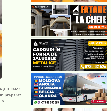
a gutuielor.
un preparat
i o