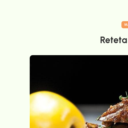
M
Reteta