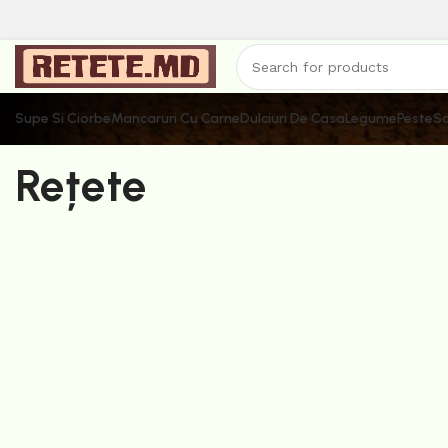
Supe Si Ciorbe
Mancaruri Cu Carne
Dulciuri De Casa
Legume
Peste
Sa
Rețete