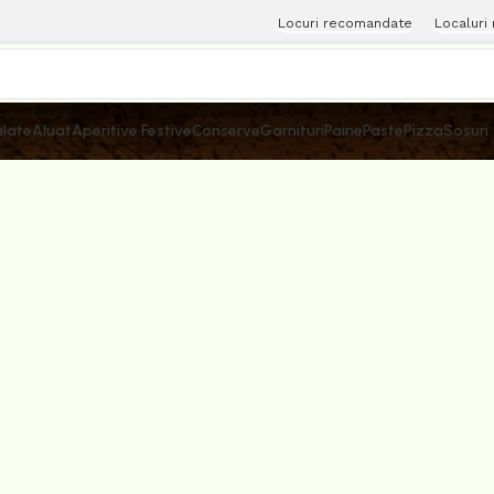
Locuri recomandate
Localuri
late
Aluat
Aperitive Festive
Conserve
Garnituri
Paine
Paste
Pizza
Sosuri