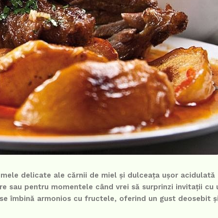
mele delicate ale cărnii de miel și dulceața ușor acidulată 
 sau pentru momentele când vrei să surprinzi invitații cu 
 se îmbină armonios cu fructele, oferind un gust deosebit ș