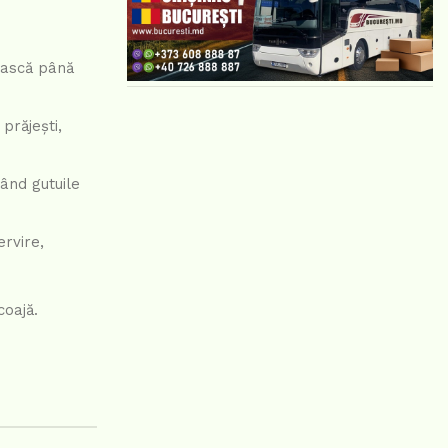
pească până
prăjești,
ând gutuile
rvire,
coajă.