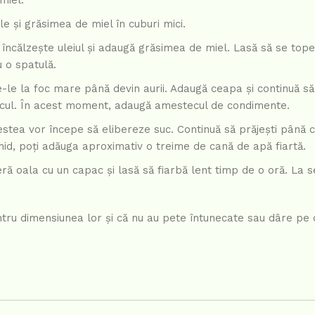
miel.
le și grăsimea de miel în cuburi mici.
, încălzește uleiul și adaugă grăsimea de miel. Lasă să se to
 o spatulă.
-le la foc mare până devin aurii. Adaugă ceapa și continuă să 
ucul. În acest moment, adaugă amestecul de condimente.
estea vor începe să elibereze suc. Continuă să prăjești până c
chid, poți adăuga aproximativ o treime de cană de apă fiartă.
 oala cu un capac și lasă să fiarbă lent timp de o oră. La se
ntru dimensiunea lor și că nu au pete întunecate sau dâre pe 