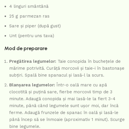
4 linguri smântână
25 g parmezan ras
Sare și piper (după gust)
Unt (pentru uns tava)
Mod de preparare
Pregătirea legumelor:
Taie conopida în buchețele de
mărime potrivită. Curăță morcovii și taie-i în bastonașe
subțiri. Spală bine spanacul și lasă-l la scurs.
Blanșarea legumelor:
Într-o oală mare cu apă
clocotită și puțină sare, fierbe morcovii timp de 3
minute. Adaugă conopida și mai lasă-le la fiert 3-4
minute, până când legumele sunt ușor moi, dar încă
ferme. Adaugă frunzele de spanac în oală și lasă-le
până încep să se înmoaie (aproximativ 1 minut). Scurge
bine legumele.