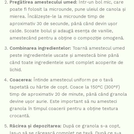
Pregătirea amestecului umed:
Într-un bol mic, care
poate fi folosit la microunde, pune uleiul de canola și
mierea. Încălzește-le la microunde timp de
aproximativ 30 de secunde, până când devin ușor
calde. Scoate bolul și adaugă esența de vanilie,
amestecând pentru a obține o compoziție omogenă.
Combinarea ingredientelor:
Toarnă amestecul umed
peste ingredientele uscate și amestecă bine până
când toate ingredientele sunt complet acoperite de
lichid.
Coacerea:
Întinde amestecul uniform pe o tavă
tapetată cu hârtie de copt. Coace la 150°C (300°F)
timp de aproximativ 20 de minute, până când granola
devine ușor aurie. Este important să nu amesteci
granola în timpul coacerii pentru a obține textura
crocantă.
Răcirea și depozitarea:
După ce granola s-a copt,
las-o să se răcească complet pe tavă. După ce s-a