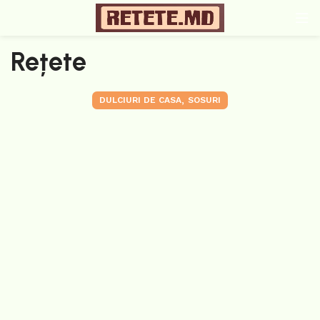
Rețete
,
DULCIURI DE CASA
SOSURI