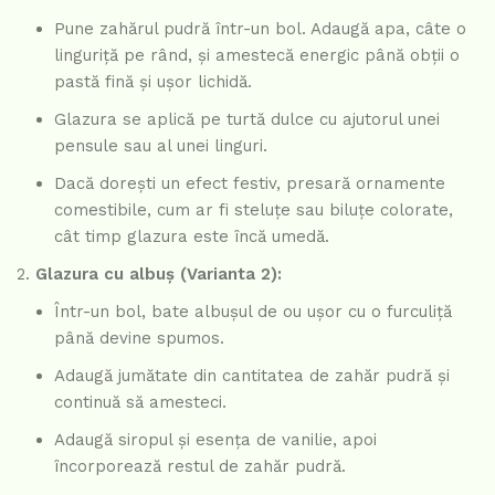
Pune zahărul pudră într-un bol. Adaugă apa, câte o
linguriță pe rând, și amestecă energic până obții o
pastă fină și ușor lichidă.
Glazura se aplică pe turtă dulce cu ajutorul unei
pensule sau al unei linguri.
Dacă dorești un efect festiv, presară ornamente
comestibile, cum ar fi steluțe sau biluțe colorate,
cât timp glazura este încă umedă.
Glazura cu albuș (Varianta 2):
Într-un bol, bate albușul de ou ușor cu o furculiță
până devine spumos.
Adaugă jumătate din cantitatea de zahăr pudră și
continuă să amesteci.
Adaugă siropul și esența de vanilie, apoi
încorporează restul de zahăr pudră.