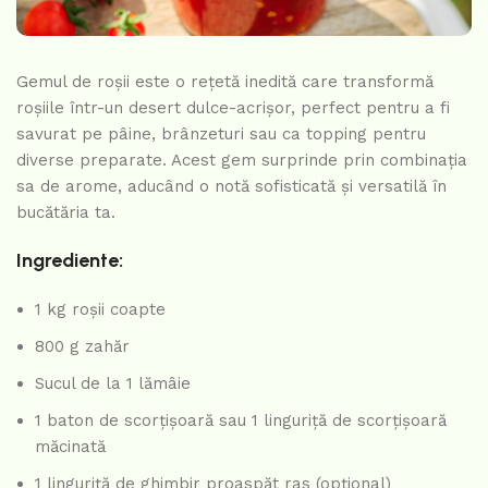
Gemul de roșii este o rețetă inedită care transformă
roșiile într-un desert dulce-acrișor, perfect pentru a fi
savurat pe pâine, brânzeturi sau ca topping pentru
diverse preparate. Acest gem surprinde prin combinația
sa de arome, aducând o notă sofisticată și versatilă în
bucătăria ta.
Ingrediente:
1 kg roșii coapte
800 g zahăr
Sucul de la 1 lămâie
1 baton de scorțișoară sau 1 linguriță de scorțișoară
măcinată
1 linguriță de ghimbir proaspăt ras (opțional)