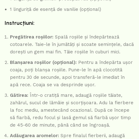
1 linguriță de esență de vanilie (opțional)
Instrucțiuni:
Pregătirea roșiilor:
Spală roșiile și îndepărtează
cotoarele. Taie-le în jumătăți și scoate semințele, dacă
dorești un gem mai fin. Tăie roșiile în cuburi mici.
Blanșarea roșiilor (opțional):
Pentru a îndepărta ușor
coaja, poți blanșa roșiile. Pune-le în apă clocotită
pentru 30 de secunde, apoi transferă-le imediat în
apă rece. Coaja se va desprinde ușor.
Gătirea:
Într-o cratiță mare, adaugă roșiile tăiate,
zahărul, sucul de lămâie și scorțișoara. Adu la fierbere
la foc mediu, amestecând ocazional. După ce începe
să fiarbă, redu focul și lasă gemul să fiarbă ușor timp
de 45-60 de minute, până când se îngroașă.
Adăugarea aromelor:
Spre finalul fierberii, adaugă