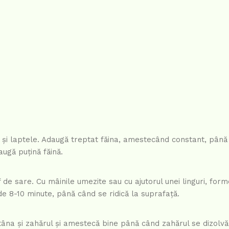
 și laptele. Adaugă treptat făina, amestecând constant, până 
ugă puțină făină.
f de sare. Cu mâinile umezite sau cu ajutorul unei linguri, for
 de 8-10 minute, până când se ridică la suprafață.
ntâna și zahărul și amestecă bine până când zahărul se dizolv