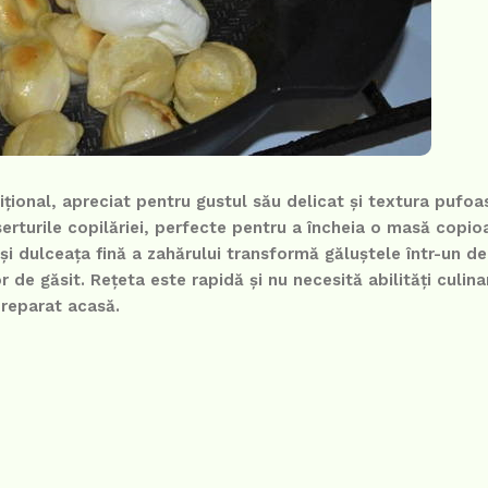
țional, apreciat pentru gustul său delicat și textura pufoa
rturile copilăriei, perfecte pentru a încheia o masă copio
 dulceața fină a zahărului transformă găluștele într-un del
șor de găsit. Rețeta este rapidă și nu necesită abilități culin
preparat acasă.