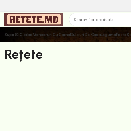
Supe Si Ciorbe
Mancaruri Cu Carne
Dulciuri De Casa
Legume
Peste
Sa
Rețete