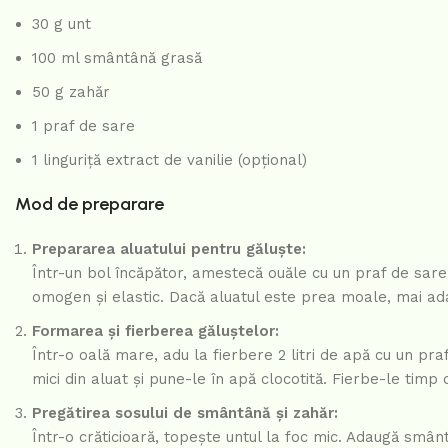
30 g unt
100 ml smântână grasă
50 g zahăr
1 praf de sare
1 linguriță extract de vanilie (opțional)
Mod de preparare
Prepararea aluatului pentru găluște:
Într-un bol încăpător, amestecă ouăle cu un praf de sare
omogen și elastic. Dacă aluatul este prea moale, mai ada
Formarea și fierberea găluștelor:
Într-o oală mare, adu la fierbere 2 litri de apă cu un pra
mici din aluat și pune-le în apă clocotită. Fierbe-le timp
Pregătirea sosului de smântână și zahăr:
Într-o crăticioară, topește untul la foc mic. Adaugă smâ