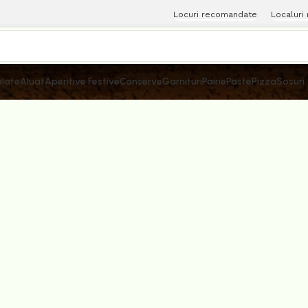
Locuri recomandate
Localuri
late
Aluat
Aperitive Festive
Conserve
Garnituri
Paine
Paste
Pizza
Sosuri