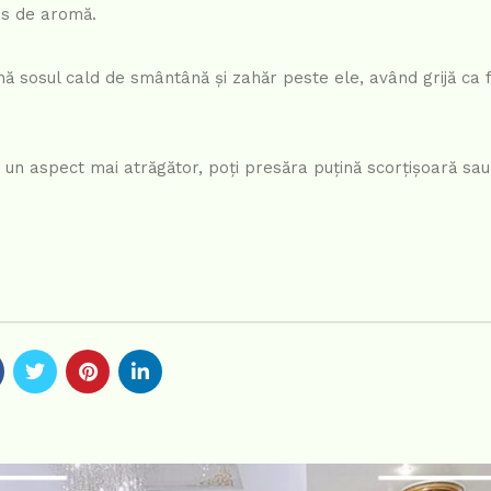
lus de aromă.
nă sosul cald de smântână și zahăr peste ele, având grijă ca 
un aspect mai atrăgător, poți presăra puțină scorțișoară sau