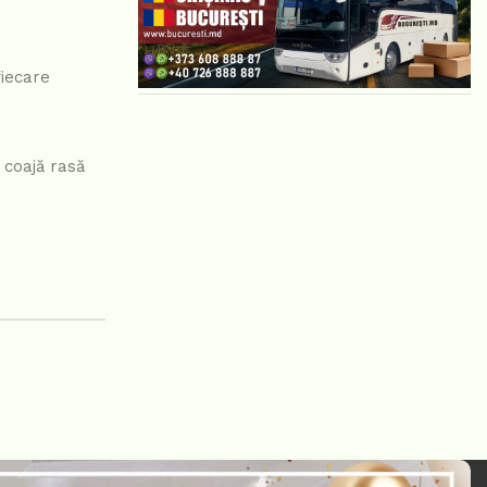
fiecare
 coajă rasă