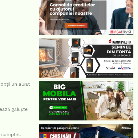
obții un aluat
mează găluște
ă complet.