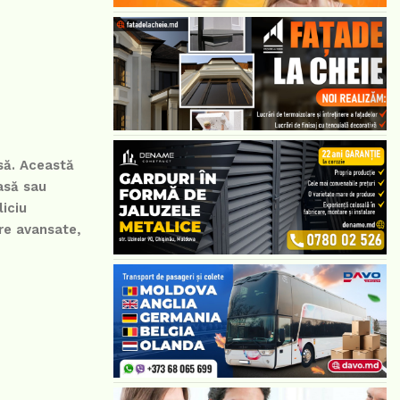
să. Această
asă sau
iciu
are avansate,