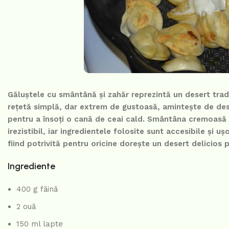
Găluștele cu smântână și zahăr reprezintă un desert tradi
rețetă simplă, dar extrem de gustoasă, amintește de dese
pentru a însoți o cană de ceai cald. Smântâna cremoasă și
irezistibil, iar ingredientele folosite sunt accesibile și u
fiind potrivită pentru oricine dorește un desert delicios 
Ingrediente
400 g făină
2 ouă
150 ml lapte