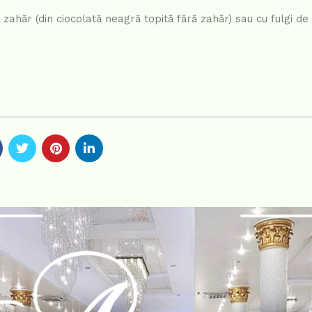
 zahăr (din ciocolată neagră topită fără zahăr) sau cu fulgi d