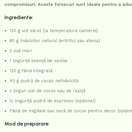
compromisuri. Aceste fursecuri sunt ideale pentru a aduce
Ingrediente:
120 g unt sărat (la temperatura camerei)
80 g îndulcitor natural (eritritol sau stevia)
2 ouă mari
1 linguriță esență de vanilie
120 g făină integrală
40 g pudră de cacao neîndulcită
2 linguri ulei de cocos sau de rapiță
½ linguriță pudră de espresso (opțional)
Făină de migdale sau nucă de cocos pentru decor (opțion
Mod de preparare: