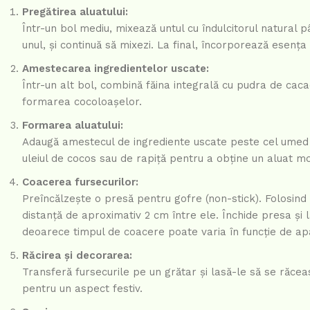
Pregătirea aluatului:
Într-un bol mediu, mixează untul cu îndulcitorul natural
unul, și continuă să mixezi. La final, încorporează esența 
Amestecarea ingredientelor uscate:
Într-un alt bol, combină făina integrală cu pudra de cac
formarea cocoloașelor.
Formarea aluatului:
Adaugă amestecul de ingrediente uscate peste cel umed 
uleiul de cocos sau de rapiță pentru a obține un aluat m
Coacerea fursecurilor:
Preîncălzește o presă pentru gofre (non-stick). Folosind d
distanță de aproximativ 2 cm între ele. Închide presa și l
deoarece timpul de coacere poate varia în funcție de ap
Răcirea și decorarea:
Transferă fursecurile pe un grătar și lasă-le să se răce
pentru un aspect festiv.