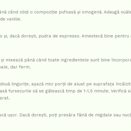
 până când obții o compoziție pufoasă și omogenă. Adaugă ouăle
de vanilie.
ao și, dacă dorești, pudra de espresso. Amestecă bine pentru 
și mixează până când toate ingredientele sunt bine încorpor
oale, dar ferm.
ouă lingurițe, așază mici porții de aluat pe suprafața încălzit
asă fursecurile să se gătească timp de 1-1,5 minute. Verifică s
arat.
ască ușor. Dacă dorești, poți presăra făină de migdale sau nuc