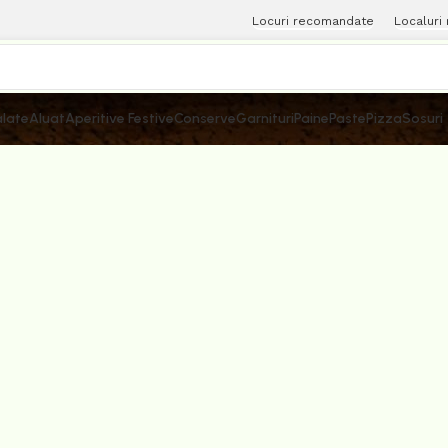
Locuri recomandate
Localuri
late
Aluat
Aperitive Festive
Conserve
Garnituri
Paine
Paste
Pizza
Sosuri