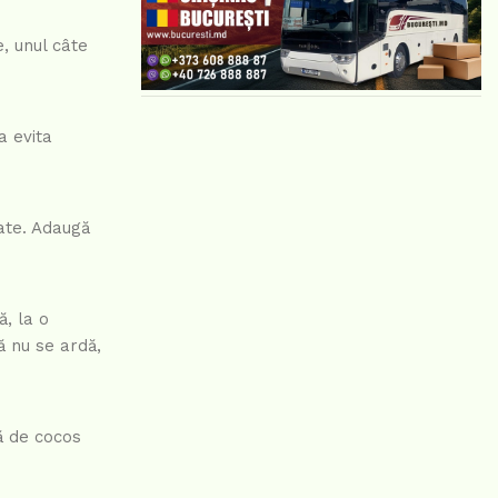
, unul câte
a evita
ate. Adaugă
ă, la o
ă nu se ardă,
ă de cocos