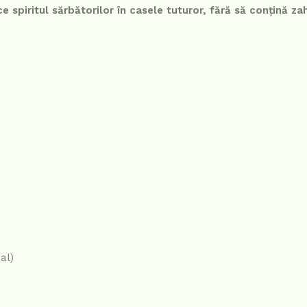
 spiritul sărbătorilor în casele tuturor, fără să conțină za
al)