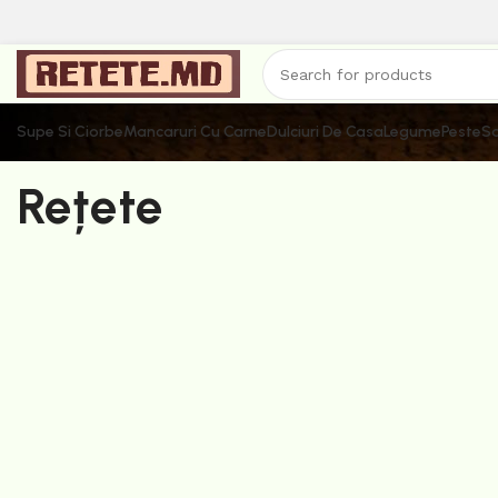
Supe Si Ciorbe
Mancaruri Cu Carne
Dulciuri De Casa
Legume
Peste
Sa
Rețete