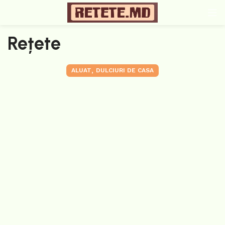
Rețete
,
ALUAT
DULCIURI DE CASA