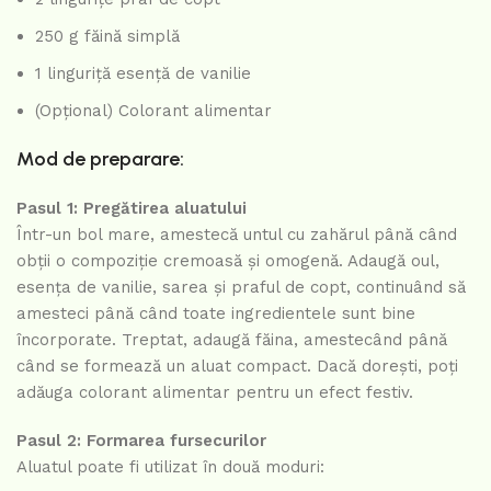
250 g făină simplă
1 linguriță esență de vanilie
(Opțional) Colorant alimentar
Mod de preparare:
Pasul 1: Pregătirea aluatului
Într-un bol mare, amestecă untul cu zahărul până când
obții o compoziție cremoasă și omogenă. Adaugă oul,
esența de vanilie, sarea și praful de copt, continuând să
amesteci până când toate ingredientele sunt bine
încorporate. Treptat, adaugă făina, amestecând până
când se formează un aluat compact. Dacă dorești, poți
adăuga colorant alimentar pentru un efect festiv.
Pasul 2: Formarea fursecurilor
Aluatul poate fi utilizat în două moduri: