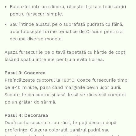
Rulează-l într-un cilindru, răcește-l și taie felii subțiri
pentru fursecuri simple.
Sau întinde aluatul pe o suprafață pudrată cu făină,
apoi folosește forme tematice de Crăciun pentru a
decupa diverse modele.
Așază fursecurile pe o tavă tapetată cu hârtie de copt,
lăsând spațiu între ele pentru a evita lipirea.
Pasul 3: Coacerea
Preîncălzește cuptorul la 180°C. Coace fursecurile timp
de 8-10 minute, până când marginile devin ușor aurii.
Scoate-le din cuptor și lasă-le să se răcească complet
pe un grătar de sârmă.
Pasul 4: Decorarea
După ce fursecurile s-au răcit, le poți decora după
preferințe. Glazura colorată, zahărul pudră sau