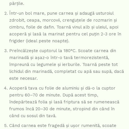
părțile.
Într-un bol mare, pune carnea și adaugă usturoiul
zdrobit, ceapa, morcovii, crenguțele de rozmarin și
cimbru, foile de dafin. Toarnă vinul alb și uleiul, apoi
acoperă și lasă la marinat pentru cel puțin 2-3 ore în
frigider (ideal peste noapte).
Preîncălzește cuptorul la 180°C. Scoate carnea din
marinadă și așaz-o într-o tavă termorezistentă,
împreună cu legumele și ierburile. Toarnă peste tot
lichidul din marinadă, completat cu apă sau supă, dacă
este necesar.
Acoperă tava cu folie de aluminiu și dă-o la cuptor
pentru 60–70 de minute. După acest timp,
îndepărtează folia și lasă friptura să se rumenească
frumos încă 20–30 de minute, stropind din când în
când cu sosul din tavă.
Când carnea este fragedă și ușor rumenită, scoate