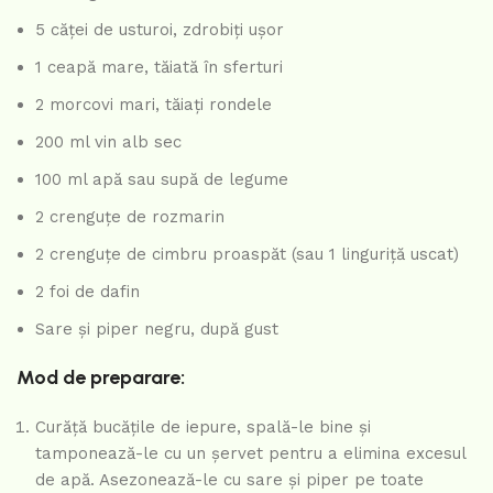
5 căței de usturoi, zdrobiți ușor
1 ceapă mare, tăiată în sferturi
2 morcovi mari, tăiați rondele
200 ml vin alb sec
100 ml apă sau supă de legume
2 crenguțe de rozmarin
2 crenguțe de cimbru proaspăt (sau 1 linguriță uscat)
2 foi de dafin
Sare și piper negru, după gust
Mod de preparare:
Curăță bucățile de iepure, spală-le bine și
tamponează-le cu un șervet pentru a elimina excesul
de apă. Asezonează-le cu sare și piper pe toate