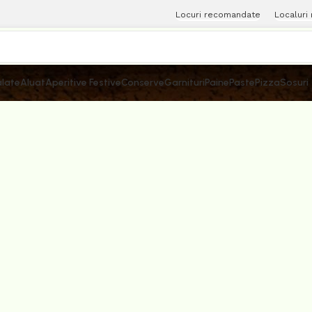
Locuri recomandate
Localuri
late
Aluat
Aperitive Festive
Conserve
Garnituri
Paine
Paste
Pizza
Sosuri