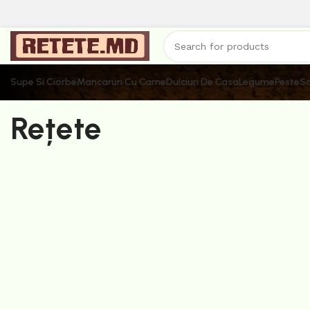
Supe Si Ciorbe
Mancaruri Cu Carne
Dulciuri De Casa
Legume
Peste
Sa
Rețete