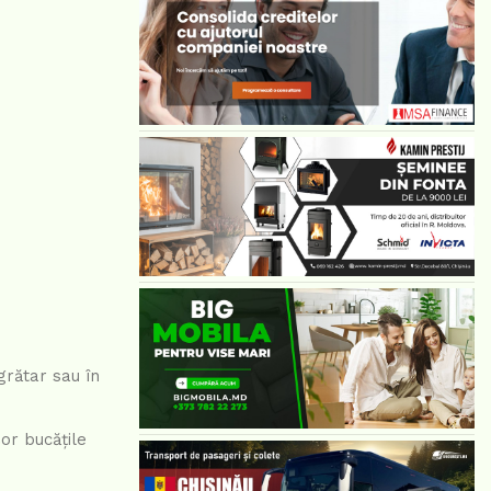
grătar sau în
șor bucățile