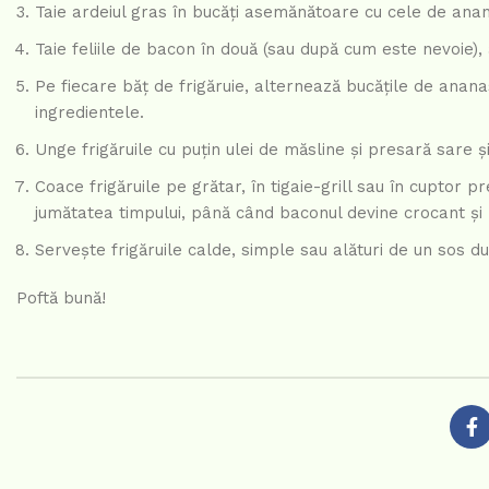
Taie ardeiul gras în bucăți asemănătoare cu cele de ana
Taie feliile de bacon în două (sau după cum este nevoie)
Pe fiecare băț de frigăruie, alternează bucățile de anana
ingredientele.
Unge frigăruile cu puțin ulei de măsline și presară sare ș
Coace frigăruile pe grătar, în tigaie-grill sau în cuptor 
jumătatea timpului, până când baconul devine crocant și
Servește frigăruile calde, simple sau alături de un sos d
Poftă bună!