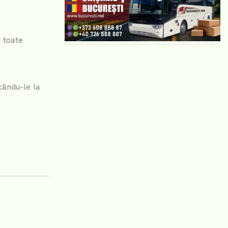
i toate
rcându-le la