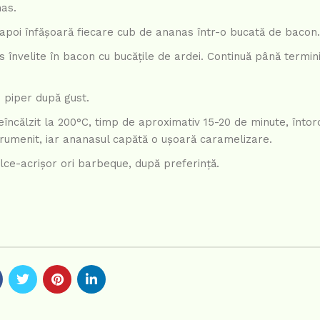
nas.
, apoi înfășoară fiecare cub de ananas într-o bucată de bacon.
s învelite în bacon cu bucățile de ardei. Continuă până termin
i piper după gust.
preîncălzit la 200°C, timp de aproximativ 15-20 de minute, înto
 rumenit, iar ananasul capătă o ușoară caramelizare.
ulce-acrișor ori barbeque, după preferință.