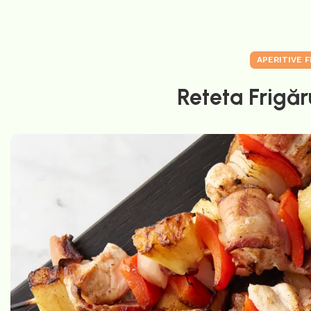
APERITIVE F
Reteta Frigăr