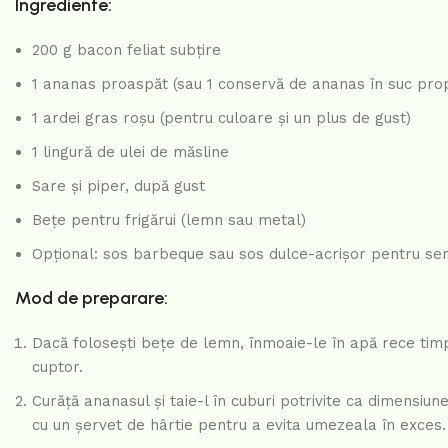
Ingrediente:
200 g bacon feliat subțire
1 ananas proaspăt (sau 1 conservă de ananas în suc propr
1 ardei gras roșu (pentru culoare și un plus de gust)
1 lingură de ulei de măsline
Sare și piper, după gust
Bețe pentru frigărui (lemn sau metal)
Opțional: sos barbeque sau sos dulce-acrișor pentru ser
Mod de preparare:
Dacă folosești bețe de lemn, înmoaie-le în apă rece timp
cuptor.
Curăță ananasul și taie-l în cuburi potrivite ca dimensiun
cu un șervet de hârtie pentru a evita umezeala în exces.