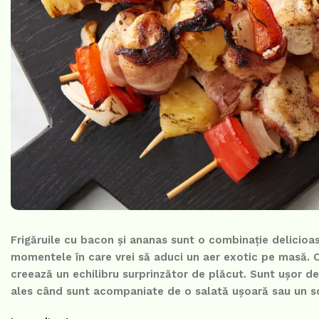
Frigăruile cu bacon și ananas sunt o combinație delicioas
momentele în care vrei să aduci un aer exotic pe masă. C
creează un echilibru surprinzător de plăcut. Sunt ușor de p
ales când sunt acompaniate de o salată ușoară sau un so