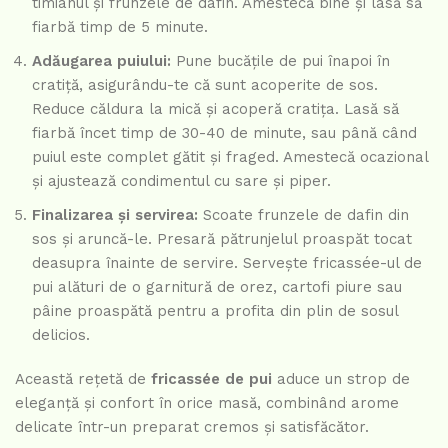
timianul și frunzele de dafin. Amestecă bine și lasă să
fiarbă timp de 5 minute.
Adăugarea puiului:
Pune bucățile de pui înapoi în
cratiță, asigurându-te că sunt acoperite de sos.
Reduce căldura la mică și acoperă cratița. Lasă să
fiarbă încet timp de 30-40 de minute, sau până când
puiul este complet gătit și fraged. Amestecă ocazional
și ajustează condimentul cu sare și piper.
Finalizarea și servirea:
Scoate frunzele de dafin din
sos și aruncă-le. Presară pătrunjelul proaspăt tocat
deasupra înainte de servire. Servește fricassée-ul de
pui alături de o garnitură de orez, cartofi piure sau
pâine proaspătă pentru a profita din plin de sosul
delicios.
Această rețetă de
fricassée de pui
aduce un strop de
eleganță și confort în orice masă, combinând arome
delicate într-un preparat cremos și satisfăcător.