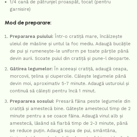
1/4 cană de pătrunjel proaspăt, tocat (pentru
garnisire)
Mod de preparare:
Prepararea puiului:
Într-o cratiță mare, încălzește
uleiul de măsline și untul la foc mediu. Adaugă bucățile
de pui și rumenește-le uniform pe toate părțile până
devin aurii. Scoate puiul din cratiță și pune-l deoparte.
Gătirea legumelor:
În aceeași cratiță, adaugă ceapa,
morcovii, țelina și ciupercile. Călește legumele până
devin moi, aproximativ 5-7 minute. Adaugă usturoiul și
continuă să călești pentru încă 1 minut.
Prepararea sosului:
Presară făina peste legumele din
cratiță și amestecă bine. Gătește amestecul timp de 2
minute pentru a se coace făina. Adaugă vinul alb și
amestecă, lăsând să fiarbă timp de 2-3 minute, până
se reduce puțin. Adaugă supa de pui, smântâna,