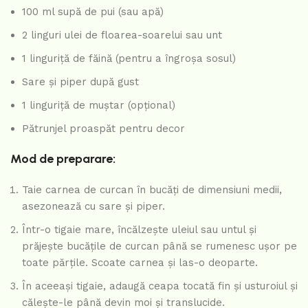
100 ml supă de pui (sau apă)
2 linguri ulei de floarea-soarelui sau unt
1 linguriță de făină (pentru a îngroșa sosul)
Sare și piper după gust
1 linguriță de muștar (opțional)
Pătrunjel proaspăt pentru decor
Mod de preparare:
Taie carnea de curcan în bucăți de dimensiuni medii,
asezonează cu sare și piper.
Într-o tigaie mare, încălzește uleiul sau untul și
prăjește bucățile de curcan până se rumenesc ușor pe
toate părțile. Scoate carnea și las-o deoparte.
În aceeași tigaie, adaugă ceapa tocată fin și usturoiul și
călește-le până devin moi și translucide.