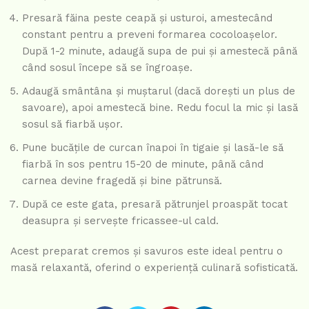
Presară făina peste ceapă și usturoi, amestecând
constant pentru a preveni formarea cocoloașelor.
După 1-2 minute, adaugă supa de pui și amestecă până
când sosul începe să se îngroașe.
Adaugă smântâna și muștarul (dacă dorești un plus de
savoare), apoi amestecă bine. Redu focul la mic și lasă
sosul să fiarbă ușor.
Pune bucățile de curcan înapoi în tigaie și lasă-le să
fiarbă în sos pentru 15-20 de minute, până când
carnea devine fragedă și bine pătrunsă.
După ce este gata, presară pătrunjel proaspăt tocat
deasupra și servește fricassee-ul cald.
Acest preparat cremos și savuros este ideal pentru o
masă relaxantă, oferind o experiență culinară sofisticată.