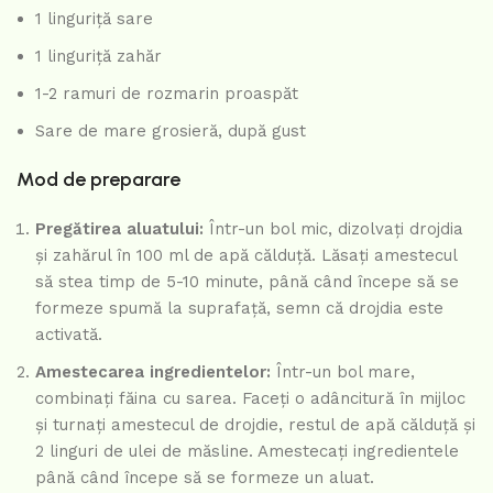
1 linguriță sare
1 linguriță zahăr
1-2 ramuri de rozmarin proaspăt
Sare de mare grosieră, după gust
Mod de preparare
Pregătirea aluatului:
Într-un bol mic, dizolvați drojdia
și zahărul în 100 ml de apă călduță. Lăsați amestecul
să stea timp de 5-10 minute, până când începe să se
formeze spumă la suprafață, semn că drojdia este
activată.
Amestecarea ingredientelor:
Într-un bol mare,
combinați făina cu sarea. Faceți o adâncitură în mijloc
și turnați amestecul de drojdie, restul de apă călduță și
2 linguri de ulei de măsline. Amestecați ingredientele
până când începe să se formeze un aluat.