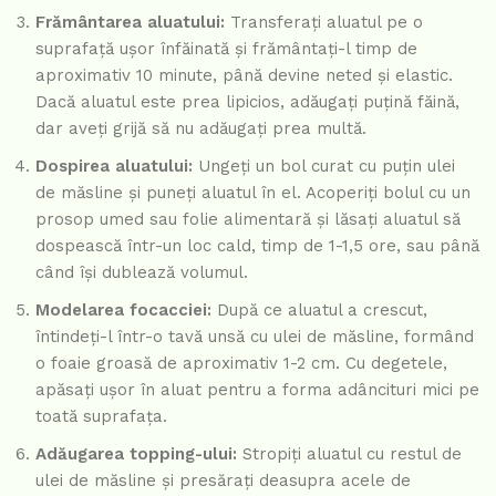
Frământarea aluatului:
Transferați aluatul pe o
suprafață ușor înfăinată și frământați-l timp de
aproximativ 10 minute, până devine neted și elastic.
Dacă aluatul este prea lipicios, adăugați puțină făină,
dar aveți grijă să nu adăugați prea multă.
Dospirea aluatului:
Ungeți un bol curat cu puțin ulei
de măsline și puneți aluatul în el. Acoperiți bolul cu un
prosop umed sau folie alimentară și lăsați aluatul să
dospească într-un loc cald, timp de 1-1,5 ore, sau până
când își dublează volumul.
Modelarea focacciei:
După ce aluatul a crescut,
întindeți-l într-o tavă unsă cu ulei de măsline, formând
o foaie groasă de aproximativ 1-2 cm. Cu degetele,
apăsați ușor în aluat pentru a forma adâncituri mici pe
toată suprafața.
Adăugarea topping-ului:
Stropiți aluatul cu restul de
ulei de măsline și presărați deasupra acele de