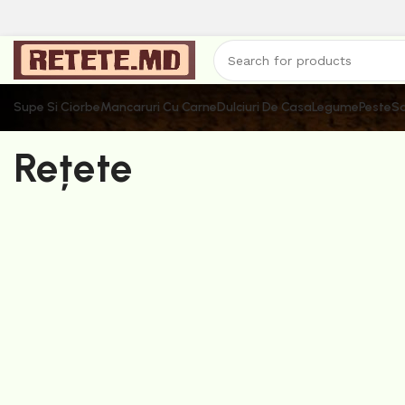
Supe Si Ciorbe
Mancaruri Cu Carne
Dulciuri De Casa
Legume
Peste
Sa
Rețete