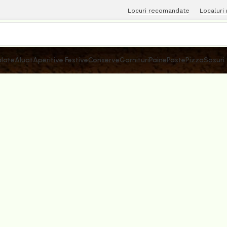
Locuri recomandate
Localuri
late
Aluat
Aperitive Festive
Conserve
Garnituri
Paine
Paste
Pizza
Sosuri