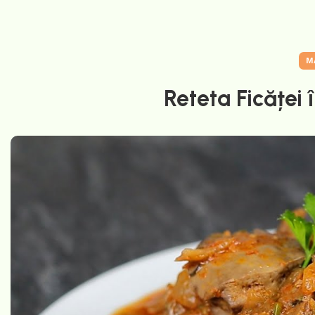
M
Reteta Ficăței î