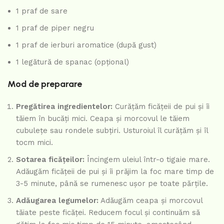
1 praf de sare
1 praf de piper negru
1 praf de ierburi aromatice (după gust)
1 legătură de spanac (opțional)
Mod de preparare
Pregătirea ingredientelor:
Curățăm ficățeii de pui și îi
tăiem în bucăți mici. Ceapa și morcovul le tăiem
cubulețe sau rondele subțiri. Usturoiul îl curățăm și îl
tocm mici.
Sotarea ficățeilor:
Încingem uleiul într-o tigaie mare.
Adăugăm ficățeii de pui și îi prăjim la foc mare timp de
3-5 minute, până se rumenesc ușor pe toate părțile.
Adăugarea legumelor:
Adăugăm ceapa și morcovul
tăiate peste ficăței. Reducem focul și continuăm să