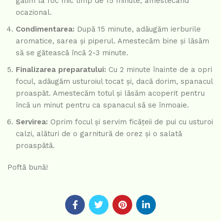
gătim la foc mic timp de 15 minute, amestecând
ocazional.
Condimentarea:
După 15 minute, adăugăm ierburile
aromatice, sarea și piperul. Amestecăm bine și lăsăm
să se gătească încă 2-3 minute.
Finalizarea preparatului:
Cu 2 minute înainte de a opri
focul, adăugăm usturoiul tocat și, dacă dorim, spanacul
proaspăt. Amestecăm totul și lăsăm acoperit pentru
încă un minut pentru ca spanacul să se înmoaie.
Servirea:
Oprim focul și servim ficățeii de pui cu usturoi
calzi, alături de o garnitură de orez și o salată
proaspătă.
Poftă bună!