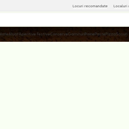
Locuri recomandate
Localuri
late
Aluat
Aperitive Festive
Conserve
Garnituri
Paine
Paste
Pizza
Sosuri