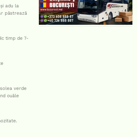
și adu la
dar păstrează
ic timp de 7-
te
asolea verde
ând ouăle
ozitate.