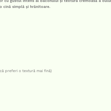
r cu gustul intens al baconului și textura cremoasă a oulu
o cină simplă și hrănitoare.
ă preferi o textură mai fină)