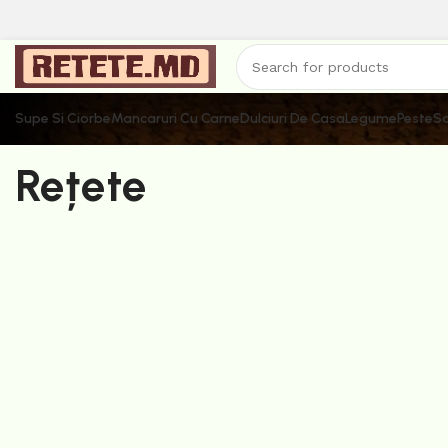
Supe Si Ciorbe
Mancaruri Cu Carne
Dulciuri De Casa
Legume
Peste
Sa
Rețete