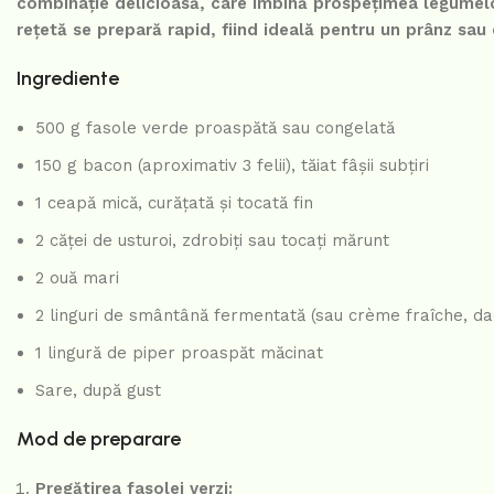
combinație delicioasă, care îmbină prospețimea legumelo
rețetă se prepară rapid, fiind ideală pentru un prânz sau 
Ingrediente
500 g fasole verde proaspătă sau congelată
150 g bacon (aproximativ 3 felii), tăiat fâșii subțiri
1 ceapă mică, curățată și tocată fin
2 căței de usturoi, zdrobiți sau tocați mărunt
2 ouă mari
2 linguri de smântână fermentată (sau crème fraîche, dac
1 lingură de piper proaspăt măcinat
Sare, după gust
Mod de preparare
Pregătirea fasolei verzi: