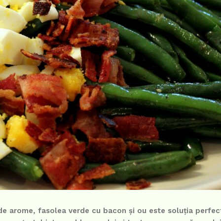
 de arome, fasolea verde cu bacon și ou este soluția perfec