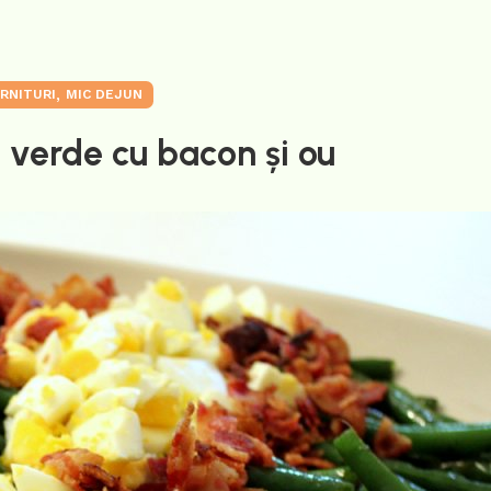
,
RNITURI
MIC DEJUN
 verde cu bacon și ou