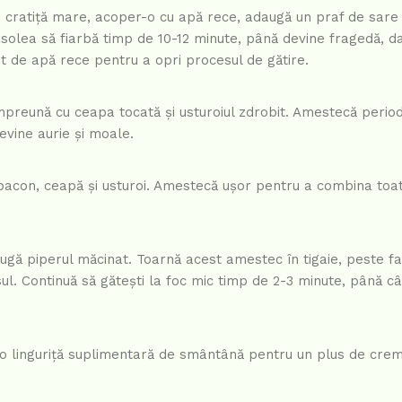
o cratiță mare, acoper-o cu apă rece, adaugă un praf de sare 
fasolea să fiarbă timp de 10-12 minute, până devine fragedă, 
et de apă rece pentru a opri procesul de gătire.
împreună cu ceapa tocată și usturoiul zdrobit. Amestecă period
evine aurie și moale.
bacon, ceapă și usturoi. Amestecă ușor pentru a combina toa
ugă piperul măcinat. Toarnă acest amestec în tigaie, peste f
ul. Continuă să gătești la foc mic timp de 2-3 minute, până c
ă o linguriță suplimentară de smântână pentru un plus de crem