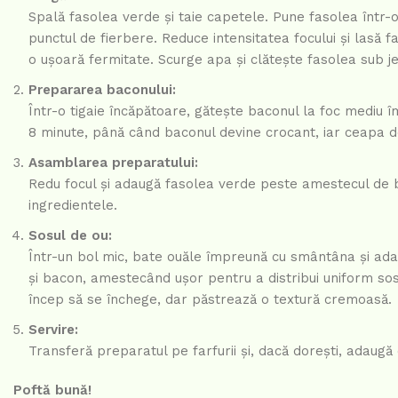
Spală fasolea verde și taie capetele. Pune fasolea într-
punctul de fierbere. Reduce intensitatea focului și lasă 
o ușoară fermitate. Scurge apa și clătește fasolea sub j
Prepararea baconului:
Într-o tigaie încăpătoare, gătește baconul la foc mediu 
8 minute, până când baconul devine crocant, iar ceapa d
Asamblarea preparatului:
Redu focul și adaugă fasolea verde peste amestecul de 
ingredientele.
Sosul de ou:
Într-un bol mic, bate ouăle împreună cu smântâna și ada
și bacon, amestecând ușor pentru a distribui uniform sos
încep să se închege, dar păstrează o textură cremoasă.
Servire:
Transferă preparatul pe farfurii și, dacă dorești, adaug
Poftă bună!