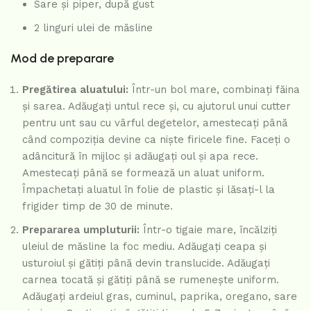
Sare și piper, după gust
2 linguri ulei de măsline
Mod de preparare
Pregătirea aluatului:
Într-un bol mare, combinați făina
și sarea. Adăugați untul rece și, cu ajutorul unui cutter
pentru unt sau cu vârful degetelor, amestecați până
când compoziția devine ca niște firicele fine. Faceți o
adâncitură în mijloc și adăugați oul și apa rece.
Amestecați până se formează un aluat uniform.
Împachetați aluatul în folie de plastic și lăsați-l la
frigider timp de 30 de minute.
Prepararea umpluturii:
Într-o tigaie mare, încălziți
uleiul de măsline la foc mediu. Adăugați ceapa și
usturoiul și gătiți până devin translucide. Adăugați
carnea tocată și gătiți până se rumenește uniform.
Adăugați ardeiul gras, cuminul, paprika, oregano, sare