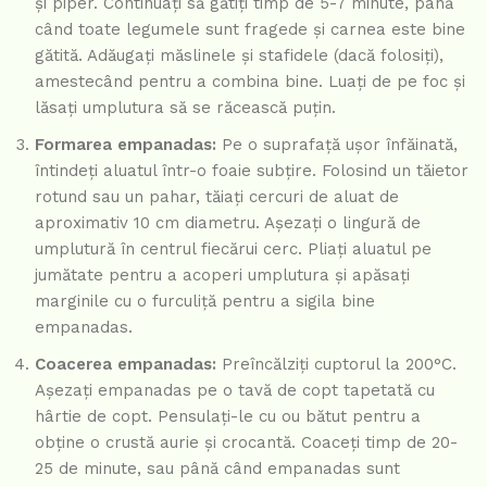
și piper. Continuați să gătiți timp de 5-7 minute, până
când toate legumele sunt fragede și carnea este bine
gătită. Adăugați măslinele și stafidele (dacă folosiți),
amestecând pentru a combina bine. Luați de pe foc și
lăsați umplutura să se răcească puțin.
Formarea empanadas:
Pe o suprafață ușor înfăinată,
întindeți aluatul într-o foaie subțire. Folosind un tăietor
rotund sau un pahar, tăiați cercuri de aluat de
aproximativ 10 cm diametru. Așezați o lingură de
umplutură în centrul fiecărui cerc. Pliați aluatul pe
jumătate pentru a acoperi umplutura și apăsați
marginile cu o furculiță pentru a sigila bine
empanadas.
Coacerea empanadas:
Preîncălziți cuptorul la 200°C.
Așezați empanadas pe o tavă de copt tapetată cu
hârtie de copt. Pensulați-le cu ou bătut pentru a
obține o crustă aurie și crocantă. Coaceți timp de 20-
25 de minute, sau până când empanadas sunt