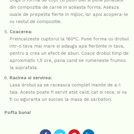
Unge o forma de copt cu putin ulei si pune jumatate
din compozitia de carne in aceasta forma. Aseaza
ouale de prepelita fierte in mijloc, iar apoi acopera-le
cu restul de compozitie.
Coacerea:
Preincalzeste cuptorul la 160°C. Pune forma cu drobul
intr-o tava mai mare si adauga apa fierbinte in tava,
pentru a crea un efect de aburi. Coace drobul timp de
aproximativ 1,5 ore, pana cand se rumeneste frumos
la suprafata.
Racirea si servirea:
Lasa drobul sa se raceasca complet inainte de a-l
taia. Acesta poate fi servit atat cald, cat si rece, si va
fi cu siguranta un succes la masa de sarbatori.
Pofta buna!