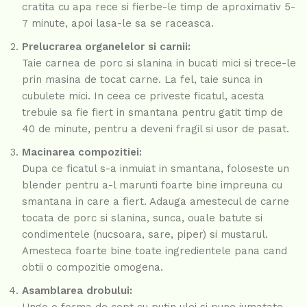
cratita cu apa rece si fierbe-le timp de aproximativ 5-
7 minute, apoi lasa-le sa se raceasca.
Prelucrarea organelelor si carnii:
Taie carnea de porc si slanina in bucati mici si trece-le
prin masina de tocat carne. La fel, taie sunca in
cubulete mici. In ceea ce priveste ficatul, acesta
trebuie sa fie fiert in smantana pentru gatit timp de
40 de minute, pentru a deveni fragil si usor de pasat.
Macinarea compozitiei:
Dupa ce ficatul s-a inmuiat in smantana, foloseste un
blender pentru a-l marunti foarte bine impreuna cu
smantana in care a fiert. Adauga amestecul de carne
tocata de porc si slanina, sunca, ouale batute si
condimentele (nucsoara, sare, piper) si mustarul.
Amesteca foarte bine toate ingredientele pana cand
obtii o compozitie omogena.
Asamblarea drobului: