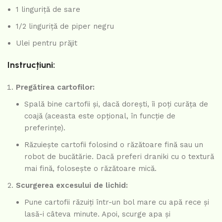
1 linguriță de sare
1/2 linguriță de piper negru
Ulei pentru prăjit
Instrucțiuni:
Pregătirea cartofilor:
Spală bine cartofii și, dacă dorești, îi poți curăța de
coajă (aceasta este opțional, în funcție de
preferințe).
Răzuiește cartofii folosind o răzătoare fină sau un
robot de bucătărie. Dacă preferi draniki cu o textură
mai fină, folosește o răzătoare mică.
Scurgerea excesului de lichid:
Pune cartofii răzuiți într-un bol mare cu apă rece și
lasă-i câteva minute. Apoi, scurge apa și