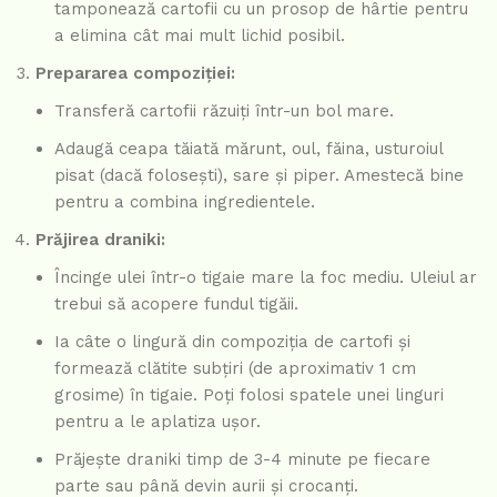
tamponează cartofii cu un prosop de hârtie pentru
a elimina cât mai mult lichid posibil.
Prepararea compoziției:
Transferă cartofii răzuiți într-un bol mare.
Adaugă ceapa tăiată mărunt, oul, făina, usturoiul
pisat (dacă folosești), sare și piper. Amestecă bine
pentru a combina ingredientele.
Prăjirea draniki:
Încinge ulei într-o tigaie mare la foc mediu. Uleiul ar
trebui să acopere fundul tigăii.
Ia câte o lingură din compoziția de cartofi și
formează clătite subțiri (de aproximativ 1 cm
grosime) în tigaie. Poți folosi spatele unei linguri
pentru a le aplatiza ușor.
Prăjește draniki timp de 3-4 minute pe fiecare
parte sau până devin aurii și crocanți.