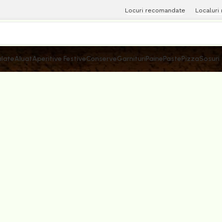
Locuri recomandate
Localuri
late
Aluat
Aperitive Festive
Conserve
Garnituri
Paine
Paste
Pizza
Sosuri