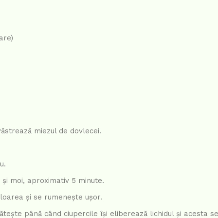
are)
Păstrează miezul de dovlecei.
u.
i și moi, aproximativ 5 minute.
loarea și se rumenește ușor.
ătește până când ciupercile își eliberează lichidul și acesta s