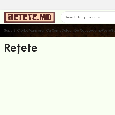
Supe Si Ciorbe
Mancaruri Cu Carne
Dulciuri De Casa
Legume
Peste
Sa
Rețete