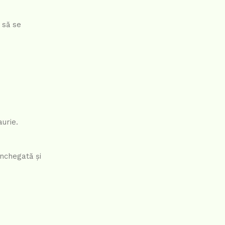
 să se
urie.
închegată și