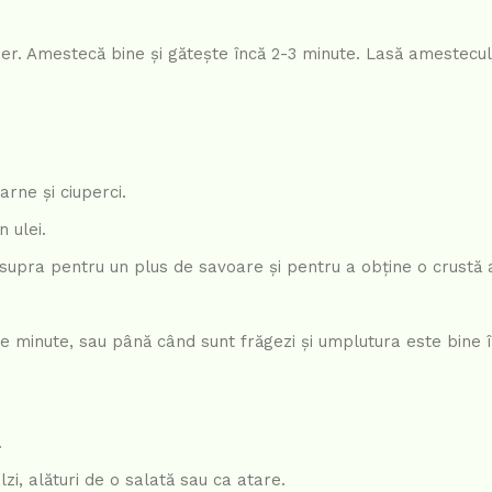
er. Amestecă bine și gătește încă 2-3 minute. Lasă amestecul
rne și ciuperci.
 ulei.
upra pentru un plus de savoare și pentru a obține o crustă a
de minute, sau până când sunt frăgezi și umplutura este bine 
.
zi, alături de o salată sau ca atare.