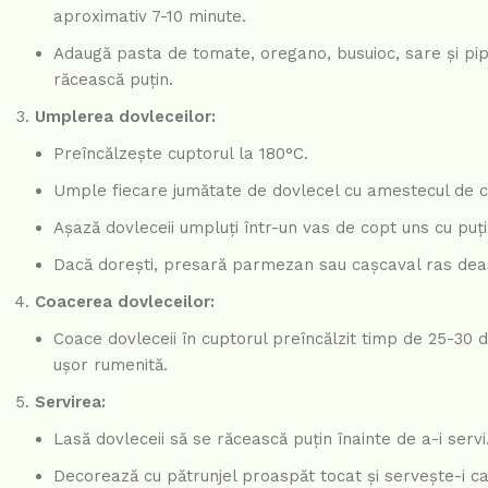
aproximativ 7-10 minute.
Adaugă pasta de tomate, oregano, busuioc, sare și pip
răcească puțin.
Umplerea dovleceilor:
Preîncălzește cuptorul la 180°C.
Umple fiecare jumătate de dovlecel cu amestecul de ca
Așază dovleceii umpluți într-un vas de copt uns cu puțin
Dacă dorești, presară parmezan sau cașcaval ras deas
Coacerea dovleceilor:
Coace dovleceii în cuptorul preîncălzit timp de 25-30 
ușor rumenită.
Servirea:
Lasă dovleceii să se răcească puțin înainte de a-i servi
Decorează cu pătrunjel proaspăt tocat și servește-i cal