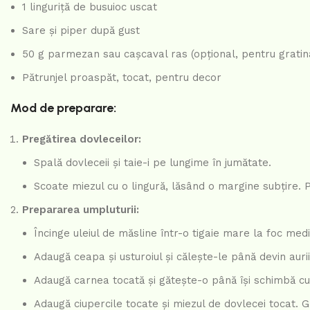
1 linguriță de busuioc uscat
Sare și piper după gust
50 g parmezan sau cașcaval ras (opțional, pentru gratin
Pătrunjel proaspăt, tocat, pentru decor
Mod de preparare:
Pregătirea dovleceilor:
Spală dovleceii și taie-i pe lungime în jumătate.
Scoate miezul cu o lingură, lăsând o margine subțire. 
Prepararea umpluturii:
Încinge uleiul de măsline într-o tigaie mare la foc medi
Adaugă ceapa și usturoiul și călește-le până devin auri
Adaugă carnea tocată și gătește-o până își schimbă cu
Adaugă ciupercile tocate și miezul de dovlecei tocat. G