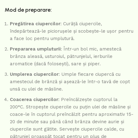
Mod de preparare:
Pregătirea ciupercilor
: Curăță ciupercile,
îndepărtează-le piciorușele și scobește-le ușor pentru
a face loc pentru umplutură.
Prepararea umpluturii
: Într-un bol mic, amestecă
brânza aleasă, usturoiul, pătrunjelul, ierburile
aromatice (dacă folosești), sare și piper.
Umplerea ciupercilor
: Umple fiecare ciupercă cu
amestecul de brânză și așează-le într-o tavă de copt
unsă cu ulei de măsline.
Coacerea ciupercilor
: Preîncălzește cuptorul la
200°C. Stropește ciupercile cu puțin ulei de măsline și
coace-le în cuptorul preîncălzit pentru aproximativ 15-
20 de minute sau până când brânza devine aurie și
ciupercile sunt gătite. Servește ciupercile calde, cu
pătrunjel proaspăt tocat pentru un plus de