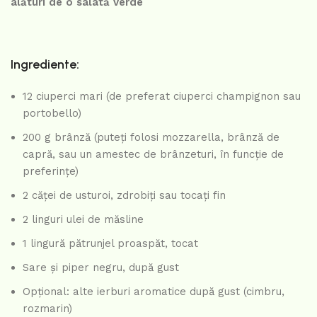
alături de o salată verde
Ingrediente:
12 ciuperci mari (de preferat ciuperci champignon sau
portobello)
200 g brânză (puteți folosi mozzarella, brânză de
capră, sau un amestec de brânzeturi, în funcție de
preferințe)
2 căței de usturoi, zdrobiți sau tocați fin
2 linguri ulei de măsline
1 lingură pătrunjel proaspăt, tocat
Sare și piper negru, după gust
Opțional: alte ierburi aromatice după gust (cimbru,
rozmarin)