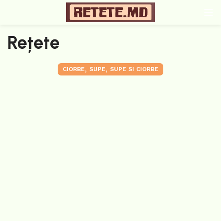
Rețete
,
,
CIORBE
SUPE
SUPE SI CIORBE