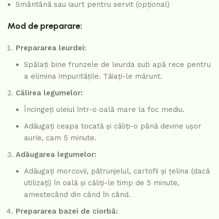
Smântână sau iaurt pentru servit (opțional)
Mod de preparare:
Prepararea leurdei:
Spălați bine frunzele de leurda sub apă rece pentru
a elimina impuritățile. Tăiați-le mărunt.
Călirea legumelor:
Încingeți uleiul într-o oală mare la foc mediu.
Adăugați ceapa tocată și căliți-o până devine ușor
aurie, cam 5 minute.
Adăugarea legumelor:
Adăugați morcovii, pătrunjelul, cartofii și țelina (dacă
utilizați) în oală și căliți-le timp de 5 minute,
amestecând din când în când.
Prepararea bazei de ciorbă: