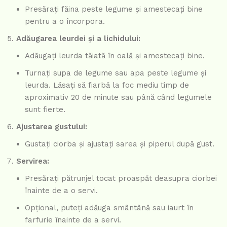
Presărați făina peste legume și amestecați bine
pentru a o încorpora.
Adăugarea leurdei și a lichidului:
Adăugați leurda tăiată în oală și amestecați bine.
Turnați supa de legume sau apa peste legume și
leurda. Lăsați să fiarbă la foc mediu timp de
aproximativ 20 de minute sau până când legumele
sunt fierte.
Ajustarea gustului:
Gustați ciorba și ajustați sarea și piperul după gust.
Servirea:
Presărați pătrunjel tocat proaspăt deasupra ciorbei
înainte de a o servi.
Opțional, puteți adăuga smântână sau iaurt în
farfurie înainte de a servi.