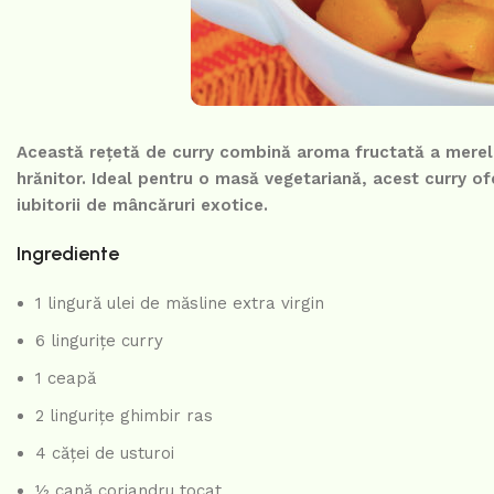
Această rețetă de curry combină aroma fructată a merelo
hrănitor. Ideal pentru o masă vegetariană, acest curry of
iubitorii de mâncăruri exotice.
Ingrediente
1 lingură ulei de măsline extra virgin
6 lingurițe curry
1 ceapă
2 lingurițe ghimbir ras
4 căței de usturoi
½ cană coriandru tocat