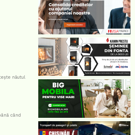
tește năutul
 până când