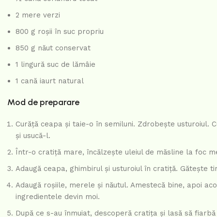
2 mere verzi
800 g roșii în suc propriu
850 g năut conservat
1 lingură suc de lămâie
1 cană iaurt natural
Mod de preparare
Curăță ceapa și taie-o în semiluni. Zdrobește usturoiul. C
și usucă-l.
Într-o cratiță mare, încălzește uleiul de măsline la foc m
Adaugă ceapa, ghimbirul și usturoiul în cratiță. Gătește
Adaugă roșiile, merele și năutul. Amestecă bine, apoi ac
ingredientele devin moi.
După ce s-au înmuiat, descoperă cratița și lasă să fiarbă