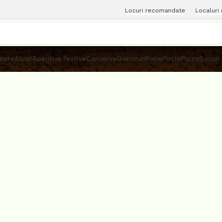
Locuri recomandate
Localuri
late
Aluat
Aperitive Festive
Conserve
Garnituri
Paine
Paste
Pizza
Sosuri