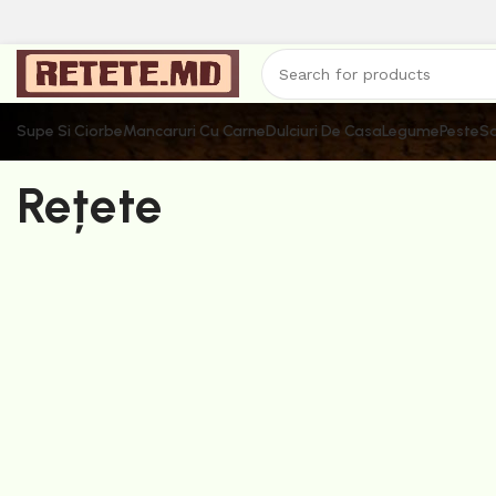
Supe Si Ciorbe
Mancaruri Cu Carne
Dulciuri De Casa
Legume
Peste
Sa
Rețete