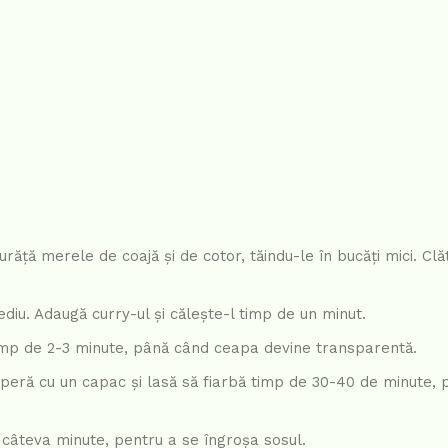
urăță merele de coajă și de cotor, tăindu-le în bucăți mici. Clă
ediu. Adaugă curry-ul și călește-l timp de un minut.
 timp de 2-3 minute, până când ceapa devine transparentă.
operă cu un capac și lasă să fiarbă timp de 30-40 de minute,
 câteva minute, pentru a se îngroșa sosul.