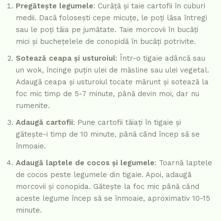
Pregătește legumele
: Curăță și taie cartofii în cuburi
medii. Dacă folosești cepe micuțe, le poți lăsa întregi
sau le poți tăia pe jumătate. Taie morcovii în bucăți
mici și buchețelele de conopidă în bucăți potrivite.
Sotează ceapa și usturoiul
: Într-o tigaie adâncă sau
un wok, încinge puțin ulei de măsline sau ulei vegetal.
Adaugă ceapa și usturoiul tocate mărunt și sotează la
foc mic timp de 5-7 minute, până devin moi, dar nu
rumenite.
Adaugă cartofii
: Pune cartofii tăiați în tigaie și
gătește-i timp de 10 minute, până când încep să se
înmoaie.
Adaugă laptele de cocos și legumele
: Toarnă laptele
de cocos peste legumele din tigaie. Apoi, adaugă
morcovii și conopida. Gătește la foc mic până când
aceste legume încep să se înmoaie, aproximativ 10-15
minute.