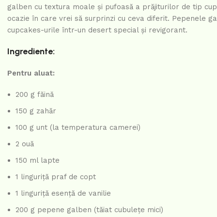
galben cu textura moale și pufoasă a prăjiturilor de tip cup
ocazie în care vrei să surprinzi cu ceva diferit. Pepenele
cupcakes-urile într-un desert special și revigorant.
Ingrediente:
Pentru aluat:
200 g făină
150 g zahăr
100 g unt (la temperatura camerei)
2 ouă
150 ml lapte
1 linguriță praf de copt
1 linguriță esență de vanilie
200 g pepene galben (tăiat cubulețe mici)