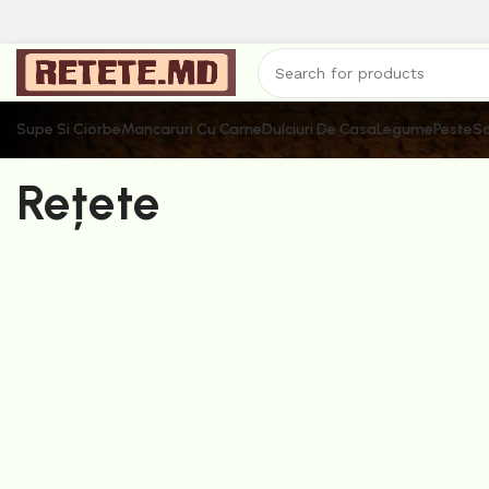
Supe Si Ciorbe
Mancaruri Cu Carne
Dulciuri De Casa
Legume
Peste
Sa
Rețete