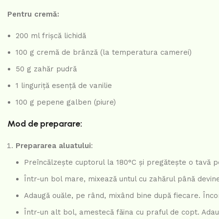
Pentru cremă:
200 ml frișcă lichidă
100 g cremă de brânză (la temperatura camerei)
50 g zahăr pudră
1 linguriță esență de vanilie
100 g pepene galben (piure)
Mod de preparare:
Prepararea aluatului
:
Preîncălzește cuptorul la 180°C și pregătește o tavă 
Într-un bol mare, mixează untul cu zahărul până devin
Adaugă ouăle, pe rând, mixând bine după fiecare. Înco
Într-un alt bol, amestecă făina cu praful de copt. Ada