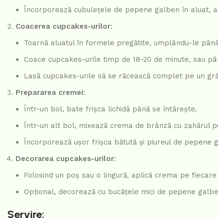
Încorporează cubulețele de pepene galben în aluat, 
Coacerea cupcakes-urilor
:
Toarnă aluatul în formele pregătite, umplându-le până 
Coace cupcakes-urile timp de 18-20 de minute, sau pân
Lasă cupcakes-urile să se răcească complet pe un grăt
Prepararea cremei
:
Într-un bol, bate frișca lichidă până se întărește.
Într-un alt bol, mixează crema de brânză cu zahărul p
Încorporează ușor frișca bătută și piureul de pepene
Decorarea cupcakes-urilor
:
Folosind un poș sau o lingură, aplică crema pe fiecare
Opțional, decorează cu bucățele mici de pepene galbe
Servire: