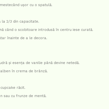
amestecând ușor cu o spatulă.
la 2/3 din capacitate.
ă când o scobitoare introdusă în centru iese curată.
ar înainte de a le decora.
udră și esența de vanilie până devine netedă.
 galben în crema de brânză.
 cupcake răcit.
n sau cu frunze de mentă.