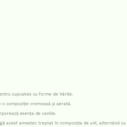
pentru cupcakes cu forme de hârtie.
e o compoziție cremoasă și aerată.
rporează esența de vanilie.
ugă acest amestec treptat în compoziția de unt, alternând cu 