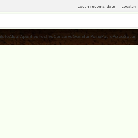
Locuri recomandate
Localuri
late
Aluat
Aperitive Festive
Conserve
Garnituri
Paine
Paste
Pizza
Sosuri