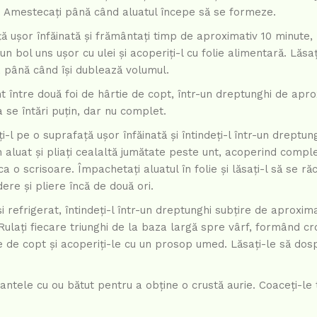
it. Amestecați până când aluatul începe să se formeze.
ă ușor înfăinată și frământați timp de aproximativ 10 minute,
-un bol uns ușor cu ulei și acoperiți-l cu folie alimentară. Lăsaț
, până când își dublează volumul.
t între două foi de hârtie de copt, într-un dreptunghi de apro
 se întări puțin, dar nu complet.
-l pe o suprafață ușor înfăinată și întindeți-l într-un dreptun
aluat și pliați cealaltă jumătate peste unt, acoperind complet
 ca o scrisoare. Împachetați aluatul în folie și lăsați-l să se ră
ere și pliere încă de două ori.
i refrigerat, întindeți-l într-un dreptunghi subțire de aproxim
 Rulați fiecare triunghi de la baza largă spre vârf, formând cr
e de copt și acoperiți-le cu un prosop umed. Lăsați-le să do
santele cu ou bătut pentru a obține o crustă aurie. Coaceți-le