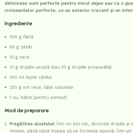
delicioase sunt perfecte pentru micul dejun sau ca o gus
croissantelor perfecte, cu un exterior crocant și un inter
Ingrediente
500 g făină
60 g zahăr
10 g sare
10 g drojdie uscată (sau 20 g drojdie proaspătă)
300 ml lapte călduț
250 g unt rece, tăiat cubulețe
1 ou, bătut (pentru pensat)
Mod de preparare
Pregătirea aluatului:
Într-un bol mic, dizolvați drojdia ș
minute, până când începe să se formeze spumă. Într-un bol