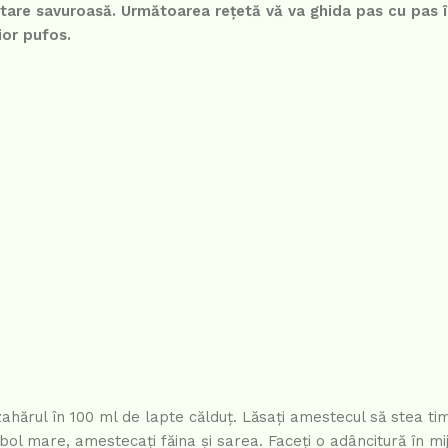
tare savuroasă. Următoarea rețetă vă va ghida pas cu pas î
ior pufos.
i zahărul în 100 ml de lapte călduț. Lăsați amestecul să stea ti
 mare, amestecați făina și sarea. Faceți o adâncitură în mijl