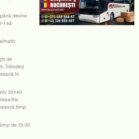
 până devine
i-l să
ximativ
ghi de
. Întindeți
cească în
ativ 30×40
oissante.
spească timp
 timp de 15-20