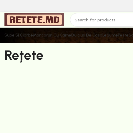
Supe Si Ciorbe
Mancaruri Cu Carne
Dulciuri De Casa
Legume
Peste
Sa
Rețete