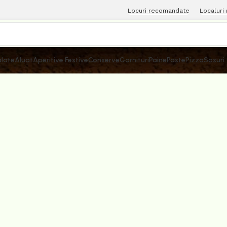
Locuri recomandate
Localuri
late
Aluat
Aperitive Festive
Conserve
Garnituri
Paine
Paste
Pizza
Sosuri