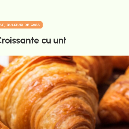
,
AT
DULCIURI DE CASA
roissante cu unt