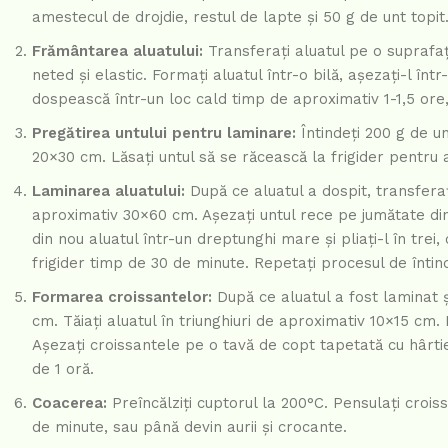
amestecul de drojdie, restul de lapte și 50 g de unt top
Frământarea aluatului:
Transferați aluatul pe o suprafaț
neted și elastic. Formați aluatul într-o bilă, așezați-l într
dospească într-un loc cald timp de aproximativ 1-1,5 ore
Pregătirea untului pentru laminare:
Întindeți 200 g de un
20×30 cm. Lăsați untul să se răcească la frigider pentru a
Laminarea aluatului:
După ce aluatul a dospit, transferați
aproximativ 30×60 cm. Așezați untul rece pe jumătate din 
din nou aluatul într-un dreptunghi mare și pliați-l în trei,
frigider timp de 30 de minute. Repetați procesul de întind
Formarea croissantelor:
După ce aluatul a fost laminat ș
cm. Tăiați aluatul în triunghiuri de aproximativ 10×15 cm.
Așezați croissantele pe o tavă de copt tapetată cu hârti
de 1 oră.
Coacerea:
Preîncălziți cuptorul la 200°C. Pensulați crois
de minute, sau până devin aurii și crocante.