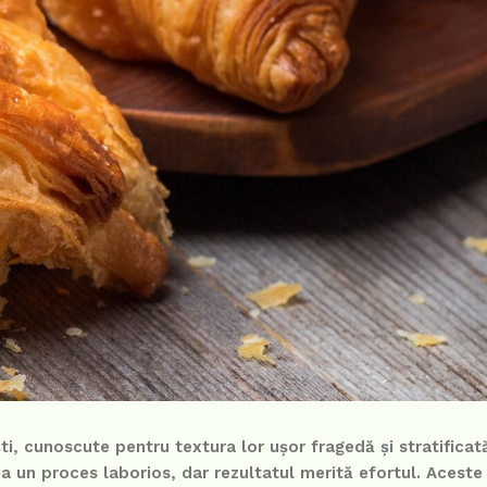
ti, cunoscute pentru textura lor ușor fragedă și stratificat
 un proces laborios, dar rezultatul merită efortul. Aceste 