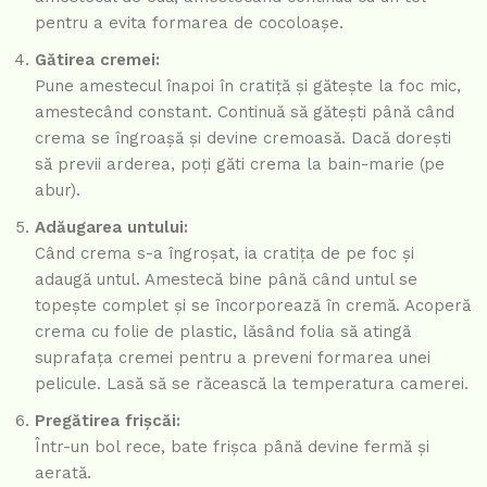
pentru a evita formarea de cocoloașe.
Gătirea cremei:
Pune amestecul înapoi în cratiță și gătește la foc mic,
amestecând constant. Continuă să gătești până când
crema se îngroașă și devine cremoasă. Dacă dorești
să previi arderea, poți găti crema la bain-marie (pe
abur).
Adăugarea untului:
Când crema s-a îngroșat, ia cratița de pe foc și
adaugă untul. Amestecă bine până când untul se
topește complet și se încorporează în cremă. Acoperă
crema cu folie de plastic, lăsând folia să atingă
suprafața cremei pentru a preveni formarea unei
pelicule. Lasă să se răcească la temperatura camerei.
Pregătirea frișcăi:
Într-un bol rece, bate frișca până devine fermă și
aerată.