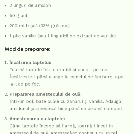
2 linguri de amidon
50 g unt
200 ml frișcă (33% grăsime)
1 plic vanilie (sau 1 linguriță de extract de vanilie)
Mod de preparare:
Încălzirea laptelui:
Toarnă laptele într-o cratiță și pune-l pe foc.
Încălzește-l până ajunge la punctul de fierbere, apoi
ia-l de pe foc.
Prepararea amestecului de ouă:
Într-un bol, bate ouăle cu zahărul și vanilia. Adaugă
amidonul și amestecă bine până se dizolvă complet.
Amestecarea cu laptele:
Când laptele începe să fiarbă, toarnă-l încet în
amestecul de ouă, amestecând continuu cu un tel