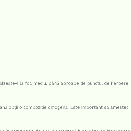
călzește-l la foc mediu, până aproape de punctul de fierbere.
 până obții o compoziție omogenă. Este important să amesteci