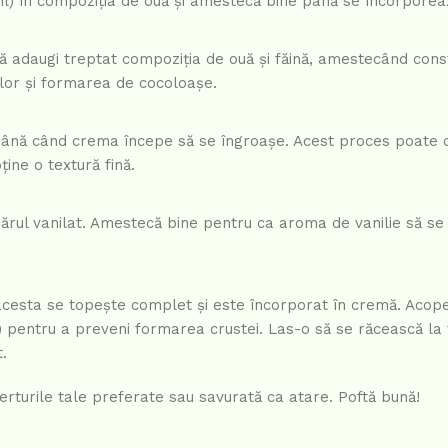
 ml) în compoziția de ouă și amestecă bine până se încorpore
ă adaugi treptat compoziția de ouă și făină, amestecând cons
ălor și formarea de cocoloașe.
 până când crema începe să se îngroașe. Acest proces poate 
ine o textură fină.
rul vanilat. Amestecă bine pentru ca aroma de vanilie să se 
acesta se topește complet și este încorporat în cremă. Acop
t) pentru a preveni formarea crustei. Las-o să se răcească l
.
erturile tale preferate sau savurată ca atare. Poftă bună!