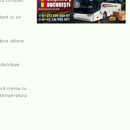
ază complet.
tant cu un
dura câteva
distribuie
eră crema cu
a temperatura