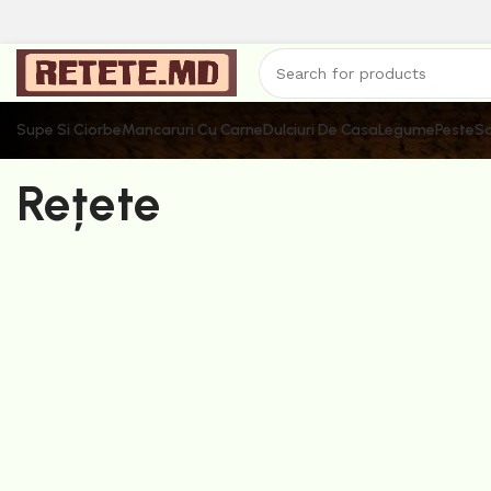
Supe Si Ciorbe
Mancaruri Cu Carne
Dulciuri De Casa
Legume
Peste
Sa
Rețete