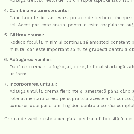
Adaugă treptat restul de 1/3 din lapte (aproximativ 170
Combinarea amestecurilor:
Când laptele din vas este aproape de fierbere, începe s
tel. Acest pas este crucial pentru a evita coagularea ou
Gătirea cremei:
Reduce focul la minim și continuă să amesteci constant
minute, dar este important să nu te grăbești pentru a obț
Adăugarea vaniliei:
După ce crema s-a îngroșat, oprește focul și adaugă zahă
uniform.
Incorporarea untului:
Adaugă untul la crema fierbinte și amestecă până când 
folie alimentară direct pe suprafața acesteia (în contac
camerei, apoi pune-o în frigider pentru a se răci complet
Crema de vanilie este acum gata pentru a fi folosită în des