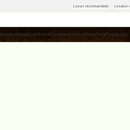
Locuri recomandate
Localuri
late
Aluat
Aperitive Festive
Conserve
Garnituri
Paine
Paste
Pizza
Sosuri