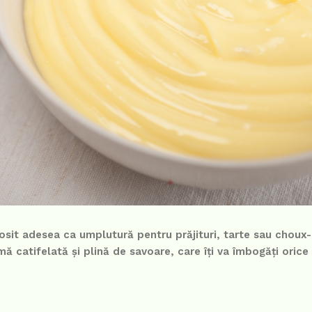
osit adesea ca umplutură pentru prăjituri, tarte sau choux-u
ă catifelată și plină de savoare, care îți va îmbogăți orice