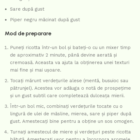
Sare după gust
Piper negru măcinat după gust
Mod de preparare
Puneți ricotta într-un bol și bateți-o cu un mixer timp
de aproximativ 2 minute, până devine aerată și
cremoasă. Aceasta va ajuta la obținerea unei texturi
mai fine și mai ușoare.
Tocați mărunt verdețurile alese (mentă, busuioc sau
pătrunjel). Acestea vor adăuga o notă de prospețime
și un gust subtil care completează dulceața mierii.
Într-un bol mic, combinați verdețurile tocate cu o
lingură de ulei de măsline, mierea, sare și piper după
gust. Amestecați bine pentru a obține un sos omogen.
Turnați amestecul de miere și verdețuri peste ricotta
bătută. Amestecați ușor pentru a încorpora aromele,