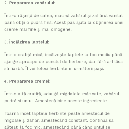
Prepararea zahărului
:
Într-o râșniță de cafea, macină zahărul și zahărul vanilat
până obții o pudră fină. Acest pas ajută la obținerea unei
creme mai fine și mai omogene.
Încălzirea laptelui
:
Într-o cratiță mică, încălzește laptele la foc mediu până
ajunge aproape de punctul de fierbere, dar fără a-l lăsa
să fiarbă. Îl vei folosi fierbinte în următorii pași.
Prepararea cremei
:
Într-o altă cratiță, adaugă migdalele măcinate, zahărul
pudră și untul. Amestecă bine aceste ingrediente.
Toarnă încet laptele fierbinte peste amestecul de
migdale și zahăr, amestecând constant. Continuă să
gătești la foc mic, amestecând până când untul se