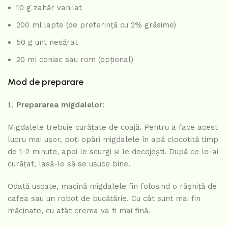
10 g zahăr vanilat
200 ml lapte (de preferință cu 2% grăsime)
50 g unt nesărat
20 ml coniac sau rom (opțional)
Mod de preparare
Prepararea migdalelor
:
Migdalele trebuie curățate de coajă. Pentru a face acest
lucru mai ușor, poți opări migdalele în apă clocotită timp
de 1-2 minute, apoi le scurgi și le decojești. După ce le-ai
curățat, lasă-le să se usuce bine.
Odată uscate, macină migdalele fin folosind o râșniță de
cafea sau un robot de bucătărie. Cu cât sunt mai fin
măcinate, cu atât crema va fi mai fină.