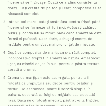
începe să se îngroașe. Odată ce a atins consistența
dorită, luați cratița de pe foc și lăsați compoziția să se
răcească complet.
Într-un bol mare, bateți smântâna pentru frișcă până
începe să se formeze vârfuri moi. Adăugați zahărul
pudră și continuați să mixați până când smântâna este
fermă și pufoasă. Dacă doriți, adăugați esența de
migdale pentru un gust mai pronunțat de migdale.
După ce compoziția de marțipan s-a răcit complet,
încorporați-o treptat în smântâna bătută. Amestecați
ușor, cu mișcări de jos în sus, pentru a păstra textura
aerată a cremei.
Crema de marțipan este acum gata pentru a fi
folosită ca umplutură sau decor pentru prăjituri și
torturi. De asemenea, poate fi servită simplă, în
pahare, decorată cu fulgi de migdale sau ciocolată
rasă. Dacă nu o folosiți imediat, păstrați-o la frigider,