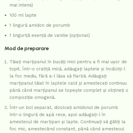
mai intens)
100 ml lapte
1 lingură amidon de porumb
1 linguriță esență de vanilie (opțional)
Mod de preparare
Tăiați marțipanul în bucăți mici pentru a fi mai ușor de
topit. Într-o cratiță mică, adăugați laptele și încălziți-l
la foc mediu, fără a-l lăsa să fiarbă. Adăugați
marțipanul tăiat în laptele cald și amestecați continuu
până când marțipanul se topește complet și obțineți o
compoziție omogenă.
Într-un bol separat, dizolvați amidonul de porumb
într-o lingură de apă rece, apoi adăugați-l în
amestecul de marțipan și lapte. Continuați să gătiți la
foc mic, amestecând constant, până când amestecul