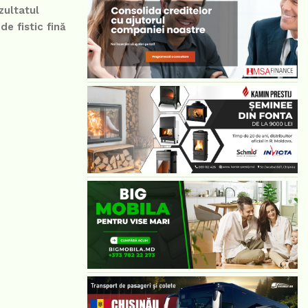
zultatul
e fistic fină