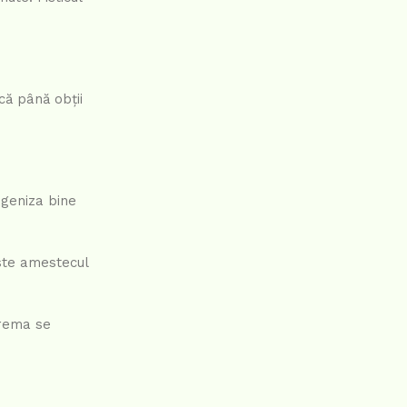
că până obții
ogeniza bine
este amestecul
crema se