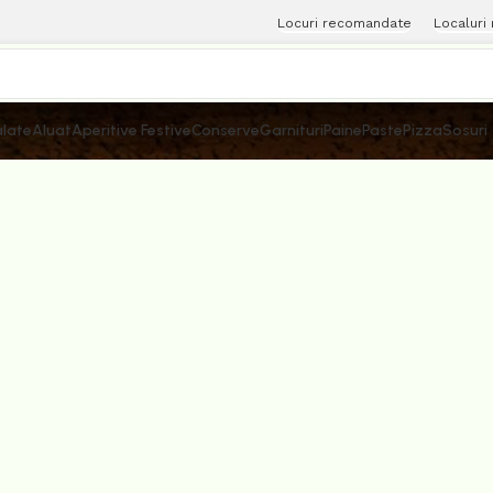
Locuri recomandate
Localuri
late
Aluat
Aperitive Festive
Conserve
Garnituri
Paine
Paste
Pizza
Sosuri