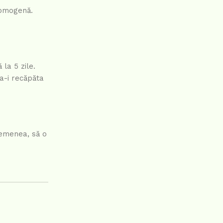
i omogenă.
 la 5 zile.
a-i recăpăta
semenea, să o