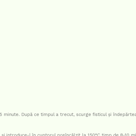
 5 minute. După ce timpul a trecut, scurge fisticul și îndepărtea
și introduce-l în cuptorul preîncălzit la 150°C timp de 8-10 min