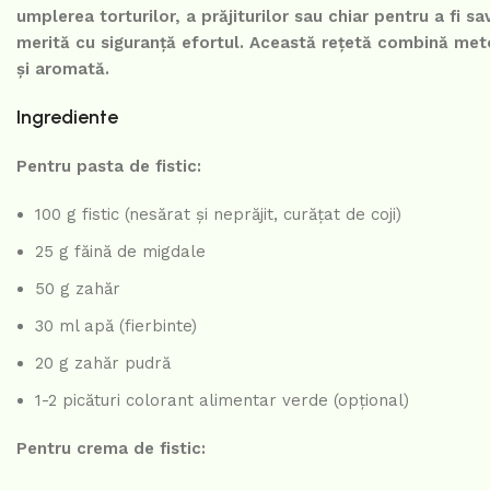
umplerea torturilor, a prăjiturilor sau chiar pentru a fi 
merită cu siguranță efortul. Această rețetă combină meto
și aromată.
Ingrediente
Pentru pasta de fistic:
100 g fistic (nesărat și neprăjit, curățat de coji)
25 g făină de migdale
50 g zahăr
30 ml apă (fierbinte)
20 g zahăr pudră
1-2 picături colorant alimentar verde (opțional)
Pentru crema de fistic: