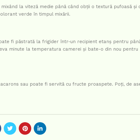
ă, mixând la viteză medie până când obții o textură pufoasă ș
olorant verde în timpul mixării.
ate fi păstrată la frigider într-un recipient etanș pentru până
eva minute la temperatura camerei și bate-o din nou pentru 
 macarons sau poate fi servită cu fructe proaspete. Poți, de a