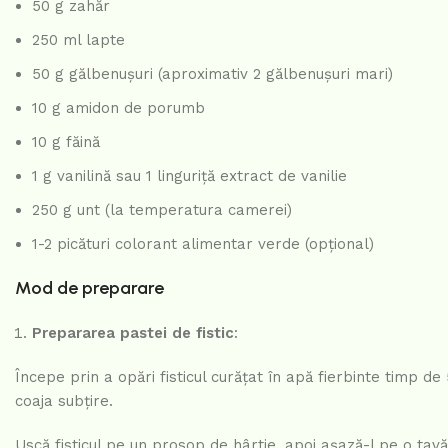
50 g zahăr
250 ml lapte
50 g gălbenușuri (aproximativ 2 gălbenușuri mari)
10 g amidon de porumb
10 g făină
1 g vanilină sau 1 linguriță extract de vanilie
250 g unt (la temperatura camerei)
1-2 picături colorant alimentar verde (opțional)
Mod de preparare
Prepararea pastei de fistic
:
Începe prin a opări fisticul curățat în apă fierbinte timp de
coaja subțire.
Uscă fisticul pe un prosop de hârtie, apoi așază-l pe o tavă 