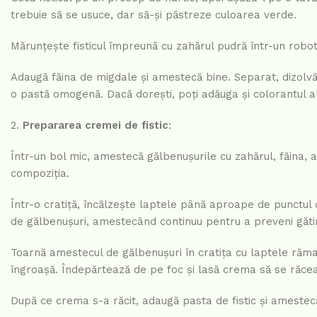
trebuie să se usuce, dar să-și păstreze culoarea verde.
Mărunțește fisticul împreună cu zahărul pudră într-un robot 
Adaugă făina de migdale și amestecă bine. Separat, dizolvă 
o pastă omogenă. Dacă dorești, poți adăuga și colorantul a
Prepararea cremei de fistic
:
Într-un bol mic, amestecă gălbenușurile cu zahărul, făina,
compoziția.
Într-o cratiță, încălzește laptele până aproape de punctul
de gălbenușuri, amestecând continuu pentru a preveni găti
Toarnă amestecul de gălbenușuri în cratița cu laptele ră
îngroașă. Îndepărtează de pe foc și lasă crema să se răce
După ce crema s-a răcit, adaugă pasta de fistic și amestec