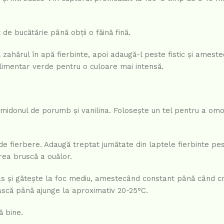
de bucătărie până obții o făină fină.
zahărul în apă fierbinte, apoi adaugă-l peste fistic și ameste
limentar verde pentru o culoare mai intensă.
 amidonul de porumb și vanilina. Folosește un tel pentru a om
 de fierbere. Adaugă treptat jumătate din laptele fierbinte p
rea bruscă a ouălor.
mas și gătește la foc mediu, amestecând constant până când 
ască până ajunge la aproximativ 20-25°C.
ă bine.