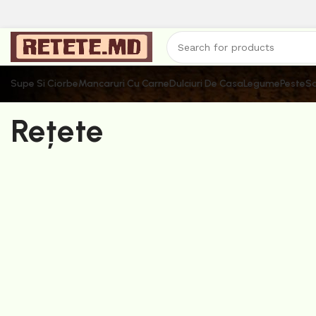
Supe Si Ciorbe
Mancaruri Cu Carne
Dulciuri De Casa
Legume
Peste
Sa
Rețete