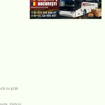
ză cu grijă
ute. Fisticul